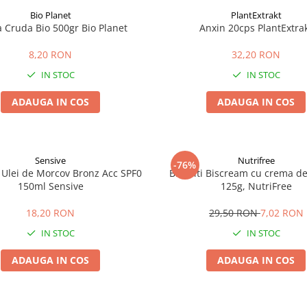
Bio Planet
PlantExtrakt
a Cruda Bio 500gr Bio Planet
Anxin 20cps PlantExtra
8,20 RON
32,20 RON
IN STOC
IN STOC
ADAUGA IN COS
ADAUGA IN COS
Sensive
Nutrifree
-76%
 Ulei de Morcov Bronz Acc SPF0
Biscuiti Biscream cu crema de 
150ml Sensive
125g, NutriFree
18,20 RON
29,50 RON
7,02 RON
IN STOC
IN STOC
ADAUGA IN COS
ADAUGA IN COS