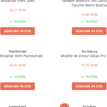
Antialcool Plant 30ml
Sampon Botanics Oils Garlic
Tipurile 360ml Biobla
28,21 RON
14,80 RON
IN STOC
IN STOC
ADAUGA IN COS
ADAUGA IN COS
PlantExtrakt
Pro Natura
dinophyt 30ml Plantextrakt
Mladite de Zmeur 60cps Pro
36,91 RON
15,70 RON
IN STOC
IN STOC
ADAUGA IN COS
ADAUGA IN COS
springmarkt
Nutrifree