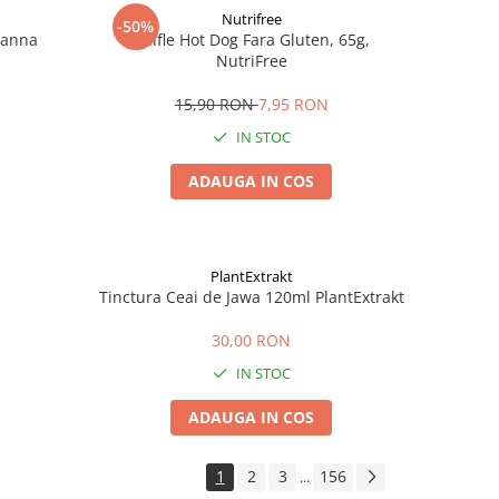
Nutrifree
-50%
Zanna
Chifle Hot Dog Fara Gluten, 65g,
NutriFree
15,90 RON
7,95 RON
IN STOC
ADAUGA IN COS
PlantExtrakt
Tinctura Ceai de Jawa 120ml PlantExtrakt
30,00 RON
IN STOC
ADAUGA IN COS
1
2
3
156
...