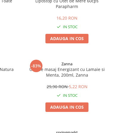
 Toate
Lipostop cu Otet de Mere 60cps
s
Parapharm
16,20 RON
IN STOC
ADAUGA IN COS
Zanna
-83%
 Natura
Ulei de masaj Energizant cu Lamaie si
Menta, 200ml, Zanna
29,90 RON
5,22 RON
IN STOC
ADAUGA IN COS
springmarkt