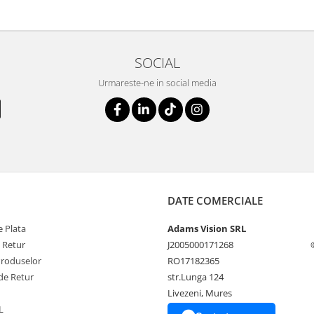
SOCIAL
Urmareste-ne in social media
DATE COMERCIALE
 Plata
Adams Vision SRL
e Retur
J2005000171268
Produselor
RO17182365
de Retur
str.Lunga 124
Livezeni, Mures
L