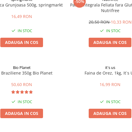
-50%
ica Grunjoasa 500g, springmarkt
Paine Integrala Feliata fara Gl
Nutrifree
16,49 RON
20,50 RON
10,33 RON
IN STOC
IN STOC
ADAUGA IN COS
ADAUGA IN COS
Bio Planet
it's us
 Braziliene 350g Bio Planet
Faina de Orez, 1kg, It`s 
50,60 RON
16,99 RON
IN STOC
IN STOC
ADAUGA IN COS
ADAUGA IN COS