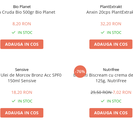
Bio Planet
PlantExtrakt
a Cruda Bio 500gr Bio Planet
Anxin 20cps PlantExtra
8,20 RON
32,20 RON
IN STOC
IN STOC
ADAUGA IN COS
ADAUGA IN COS
Sensive
Nutrifree
-76%
 Ulei de Morcov Bronz Acc SPF0
Biscuiti Biscream cu crema de 
150ml Sensive
125g, NutriFree
18,20 RON
29,50 RON
7,02 RON
IN STOC
IN STOC
ADAUGA IN COS
ADAUGA IN COS