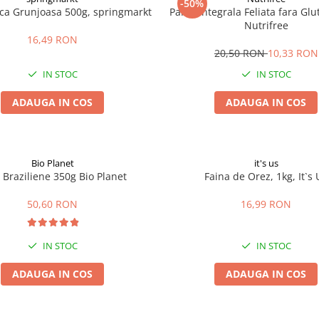
-50%
ica Grunjoasa 500g, springmarkt
Paine Integrala Feliata fara Gl
Nutrifree
16,49 RON
20,50 RON
10,33 RON
IN STOC
IN STOC
ADAUGA IN COS
ADAUGA IN COS
Bio Planet
it's us
 Braziliene 350g Bio Planet
Faina de Orez, 1kg, It`s 
50,60 RON
16,99 RON
IN STOC
IN STOC
ADAUGA IN COS
ADAUGA IN COS