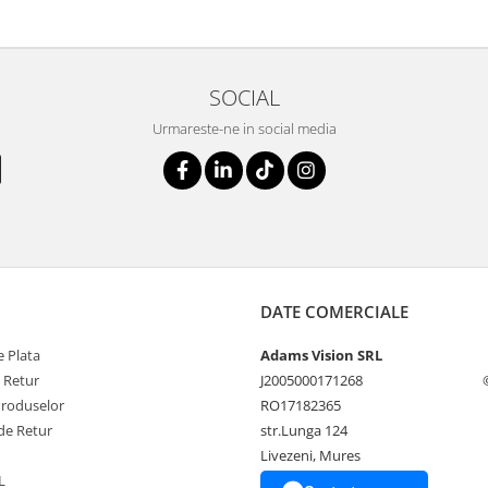
SOCIAL
Urmareste-ne in social media
DATE COMERCIALE
 Plata
Adams Vision SRL
e Retur
J2005000171268
Produselor
RO17182365
de Retur
str.Lunga 124
Livezeni, Mures
L