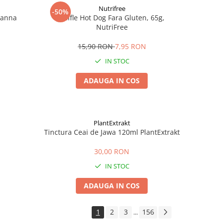
Nutrifree
-50%
Zanna
Chifle Hot Dog Fara Gluten, 65g,
NutriFree
15,90 RON
7,95 RON
IN STOC
ADAUGA IN COS
PlantExtrakt
Tinctura Ceai de Jawa 120ml PlantExtrakt
30,00 RON
IN STOC
ADAUGA IN COS
1
2
3
156
...