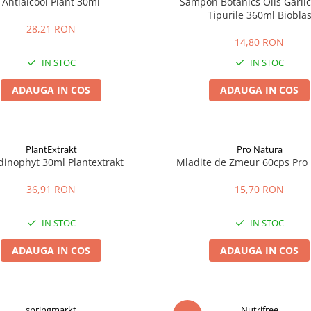
Antialcool Plant 30ml
Sampon Botanics Oils Garlic
Tipurile 360ml Biobla
28,21 RON
14,80 RON
IN STOC
IN STOC
ADAUGA IN COS
ADAUGA IN COS
PlantExtrakt
Pro Natura
dinophyt 30ml Plantextrakt
Mladite de Zmeur 60cps Pro
36,91 RON
15,70 RON
IN STOC
IN STOC
ADAUGA IN COS
ADAUGA IN COS
springmarkt
Nutrifree