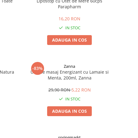
 Toate
Lipostop cu Otet de Mere 60cps
s
Parapharm
16,20 RON
IN STOC
ADAUGA IN COS
Zanna
-83%
 Natura
Ulei de masaj Energizant cu Lamaie si
Menta, 200ml, Zanna
29,90 RON
5,22 RON
IN STOC
ADAUGA IN COS
springmarkt