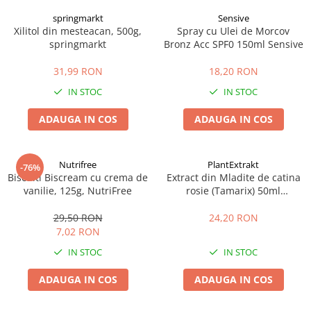
springmarkt
Sensive
Xilitol din mesteacan, 500g,
Spray cu Ulei de Morcov
springmarkt
Bronz Acc SPF0 150ml Sensive
31,99 RON
18,20 RON
IN STOC
IN STOC
ADAUGA IN COS
ADAUGA IN COS
Nutrifree
PlantExtrakt
-76%
Biscuiti Biscream cu crema de
Extract din Mladite de catina
vanilie, 125g, NutriFree
rosie (Tamarix) 50ml
Plantextrakt
29,50 RON
24,20 RON
7,02 RON
IN STOC
IN STOC
ADAUGA IN COS
ADAUGA IN COS