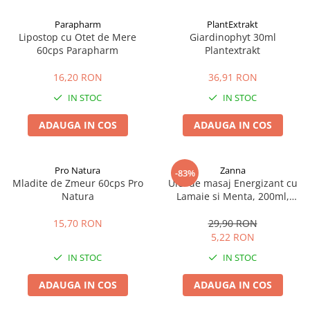
Afectiuni cronice
Dulciuri, patiserii
Produse pentru plaja
Geluri de dus naturale
Parapharm
PlantExtrakt
Sanatatea ochilor
Indulcitori
Lipostop cu Otet de Mere
Giardinophyt 30ml
Vopsele
Hepato-biliare
Miere
60cps Parapharm
Plantextrakt
Produse de uz casnic
Depresie, anxietate
Patiserii
16,20 RON
36,91 RON
Diabet
Bomboane
Produse pentru bucatarie
IN STOC
IN STOC
Glanda tiroida
Gume de mestecat
Produse igienizare
Probleme renale
Siropuri, gemuri
Deodorante
ADAUGA IN COS
ADAUGA IN COS
Prostata, urologie
Ciocolata
Igiena orala
Sistem nervos
Batoane de cereale si fructe
Relaxare
Sistemul osos
Miere Manuka
Protectie antivirala
Pro Natura
Zanna
-83%
Mladite de Zmeur 60cps Pro
Ulei de masaj Energizant cu
Produse naturiste
Mancare sanatoasa
Sare de baie
Natura
Lamaie si Menta, 200ml,
Sapunuri
Zanna
Detoxifiere
Cereale
15,70 RON
29,90 RON
Detergenti Bio
Antiinflamator
Leguminoase
5,22 RON
Antioxidanti
Paine, faina si mixuri
IN STOC
IN STOC
Antitumorale
Sosuri
Articulatii sanatoase
Uleiuri alimentare
ADAUGA IN COS
ADAUGA IN COS
Cardiovasculare
Ulei CBD