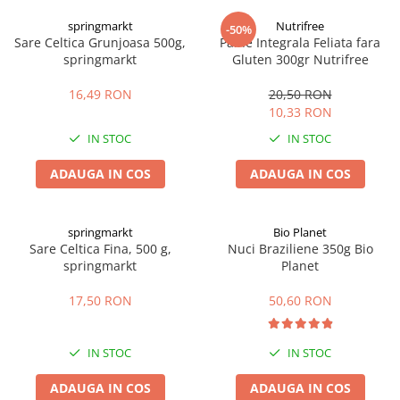
Digestie
Unturi alimentare
springmarkt
Nutrifree
-50%
Imunitate
Sucuri
Sare Celtica Grunjoasa 500g,
Paine Integrala Feliata fara
Memorie
Produse instant
springmarkt
Gluten 300gr Nutrifree
Somn usor
Lapte
16,49 RON
20,50 RON
Produse sanatate sexuala
Paste
10,33 RON
Snacksuri
Produse pentru Ea
IN STOC
IN STOC
Superalimente
Potenta barbati
Atelierul de cafea si ceaiuri
ADAUGA IN COS
ADAUGA IN COS
Produse pentru sportivi
Cafea
Proteine
Ceaiuri simple
Suplimente fitness
springmarkt
Bio Planet
Ceaiuri medicinale compuse
Sare Celtica Fina, 500 g,
Nuci Braziliene 350g Bio
Batoane proteice
springmarkt
Planet
Ceaiuri Maté
Pentru antrenament
Cafea verde
Mama si copilul
17,50 RON
50,60 RON
Ulei de Cocos
Produse pentru copii
Ulei de cocos de uz alimentar
Sarcina si alaptare
IN STOC
IN STOC
Ulei de cocos de uz cosmetic
ADAUGA IN COS
ADAUGA IN COS
Alte produse din Cocos