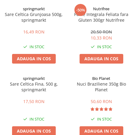
Digestie
Unturi alimentare
springmarkt
Nutrifree
-50%
Imunitate
Sucuri
Sare Celtica Grunjoasa 500g,
Paine Integrala Feliata fara
Memorie
Produse instant
springmarkt
Gluten 300gr Nutrifree
Somn usor
Lapte
16,49 RON
20,50 RON
Produse sanatate sexuala
Paste
10,33 RON
Snacksuri
Produse pentru Ea
IN STOC
IN STOC
Superalimente
Potenta barbati
Atelierul de cafea si ceaiuri
ADAUGA IN COS
ADAUGA IN COS
Produse pentru sportivi
Cafea
Proteine
Ceaiuri simple
Suplimente fitness
springmarkt
Bio Planet
Ceaiuri medicinale compuse
Sare Celtica Fina, 500 g,
Nuci Braziliene 350g Bio
Batoane proteice
springmarkt
Planet
Ceaiuri Maté
Pentru antrenament
Cafea verde
Mama si copilul
17,50 RON
50,60 RON
Ulei de Cocos
Produse pentru copii
Ulei de cocos de uz alimentar
Sarcina si alaptare
IN STOC
IN STOC
Ulei de cocos de uz cosmetic
ADAUGA IN COS
ADAUGA IN COS
Alte produse din Cocos