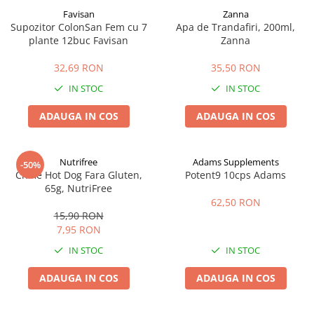
Favisan
Zanna
Supozitor ColonSan Fem cu 7
Apa de Trandafiri, 200ml,
plante 12buc Favisan
Zanna
32,69 RON
35,50 RON
IN STOC
IN STOC
ADAUGA IN COS
ADAUGA IN COS
Nutrifree
Adams Supplements
-50%
Chifle Hot Dog Fara Gluten,
Potent9 10cps Adams
65g, NutriFree
62,50 RON
15,90 RON
7,95 RON
IN STOC
IN STOC
ADAUGA IN COS
ADAUGA IN COS