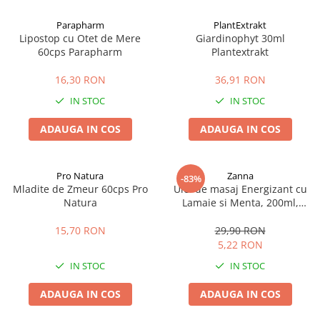
Afectiuni cronice
Dulciuri, patiserii
Produse pentru plaja
Geluri de dus naturale
Parapharm
PlantExtrakt
Sanatatea ochilor
Indulcitori
Lipostop cu Otet de Mere
Giardinophyt 30ml
Vopsele
Hepato-biliare
Miere
60cps Parapharm
Plantextrakt
Produse de uz casnic
Depresie, anxietate
Patiserii
16,30 RON
36,91 RON
Diabet
Bomboane
Produse pentru bucatarie
IN STOC
IN STOC
Glanda tiroida
Gume de mestecat
Produse igienizare
Probleme renale
Siropuri, gemuri
Deodorante
ADAUGA IN COS
ADAUGA IN COS
Prostata, urologie
Ciocolata
Igiena orala
Sistem nervos
Batoane de cereale si fructe
Relaxare
Sistemul osos
Miere Manuka
Protectie antivirala
Pro Natura
Zanna
-83%
Mladite de Zmeur 60cps Pro
Ulei de masaj Energizant cu
Produse naturiste
Mancare sanatoasa
Sare de baie
Natura
Lamaie si Menta, 200ml,
Sapunuri
Zanna
Detoxifiere
Cereale
15,70 RON
29,90 RON
Detergenti Bio
Antiinflamator
Leguminoase
5,22 RON
Antioxidanti
Paine, faina si mixuri
IN STOC
IN STOC
Antitumorale
Sosuri
Articulatii sanatoase
Uleiuri alimentare
ADAUGA IN COS
ADAUGA IN COS
Cardiovasculare
Ulei CBD