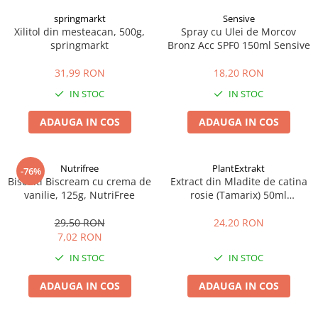
springmarkt
Sensive
Xilitol din mesteacan, 500g,
Spray cu Ulei de Morcov
springmarkt
Bronz Acc SPF0 150ml Sensive
31,99 RON
18,20 RON
IN STOC
IN STOC
ADAUGA IN COS
ADAUGA IN COS
Nutrifree
PlantExtrakt
-76%
Biscuiti Biscream cu crema de
Extract din Mladite de catina
vanilie, 125g, NutriFree
rosie (Tamarix) 50ml
Plantextrakt
29,50 RON
24,20 RON
7,02 RON
IN STOC
IN STOC
ADAUGA IN COS
ADAUGA IN COS