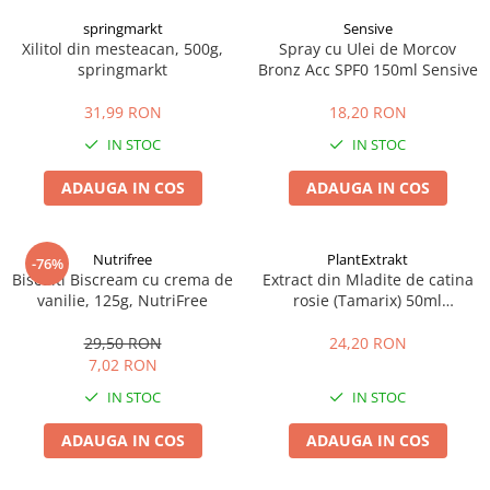
springmarkt
Sensive
Xilitol din mesteacan, 500g,
Spray cu Ulei de Morcov
springmarkt
Bronz Acc SPF0 150ml Sensive
31,99 RON
18,20 RON
IN STOC
IN STOC
ADAUGA IN COS
ADAUGA IN COS
Nutrifree
PlantExtrakt
-76%
Biscuiti Biscream cu crema de
Extract din Mladite de catina
vanilie, 125g, NutriFree
rosie (Tamarix) 50ml
Plantextrakt
29,50 RON
24,20 RON
7,02 RON
IN STOC
IN STOC
ADAUGA IN COS
ADAUGA IN COS