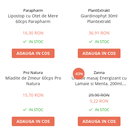
Afectiuni cronice
Dulciuri, patiserii
Produse pentru plaja
Geluri de dus naturale
Parapharm
PlantExtrakt
Sanatatea ochilor
Indulcitori
Lipostop cu Otet de Mere
Giardinophyt 30ml
Vopsele
Hepato-biliare
Miere
60cps Parapharm
Plantextrakt
Produse de uz casnic
Depresie, anxietate
Patiserii
16,30 RON
36,91 RON
Diabet
Bomboane
Produse pentru bucatarie
IN STOC
IN STOC
Glanda tiroida
Gume de mestecat
Produse igienizare
Probleme renale
Siropuri, gemuri
Deodorante
ADAUGA IN COS
ADAUGA IN COS
Prostata, urologie
Ciocolata
Igiena orala
Sistem nervos
Batoane de cereale si fructe
Relaxare
Sistemul osos
Miere Manuka
Protectie antivirala
Pro Natura
Zanna
-83%
Mladite de Zmeur 60cps Pro
Ulei de masaj Energizant cu
Produse naturiste
Mancare sanatoasa
Sare de baie
Natura
Lamaie si Menta, 200ml,
Sapunuri
Zanna
Detoxifiere
Cereale
15,70 RON
29,90 RON
Detergenti Bio
Antiinflamator
Leguminoase
5,22 RON
Antioxidanti
Paine, faina si mixuri
IN STOC
IN STOC
Antitumorale
Sosuri
Articulatii sanatoase
Uleiuri alimentare
ADAUGA IN COS
ADAUGA IN COS
Cardiovasculare
Ulei CBD