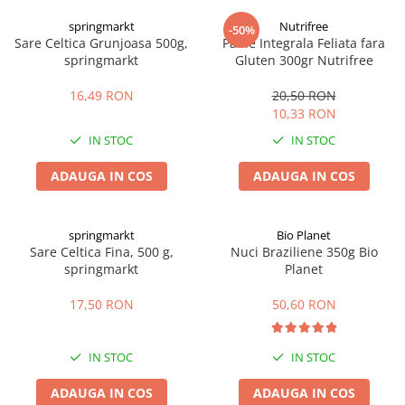
Digestie
Unturi alimentare
springmarkt
Nutrifree
-50%
Imunitate
Sucuri
Sare Celtica Grunjoasa 500g,
Paine Integrala Feliata fara
Memorie
Produse instant
springmarkt
Gluten 300gr Nutrifree
Somn usor
Lapte
16,49 RON
20,50 RON
Produse sanatate sexuala
Paste
10,33 RON
Snacksuri
Produse pentru Ea
IN STOC
IN STOC
Superalimente
Potenta barbati
Atelierul de cafea si ceaiuri
ADAUGA IN COS
ADAUGA IN COS
Produse pentru sportivi
Cafea
Proteine
Ceaiuri simple
Suplimente fitness
springmarkt
Bio Planet
Ceaiuri medicinale compuse
Sare Celtica Fina, 500 g,
Nuci Braziliene 350g Bio
Batoane proteice
springmarkt
Planet
Ceaiuri Maté
Pentru antrenament
Cafea verde
Mama si copilul
17,50 RON
50,60 RON
Ulei de Cocos
Produse pentru copii
Ulei de cocos de uz alimentar
Sarcina si alaptare
IN STOC
IN STOC
Ulei de cocos de uz cosmetic
ADAUGA IN COS
ADAUGA IN COS
Alte produse din Cocos