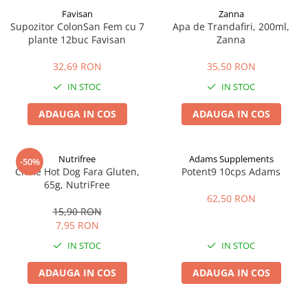
Favisan
Zanna
Supozitor ColonSan Fem cu 7
Apa de Trandafiri, 200ml,
plante 12buc Favisan
Zanna
32,69 RON
35,50 RON
IN STOC
IN STOC
ADAUGA IN COS
ADAUGA IN COS
Nutrifree
Adams Supplements
-50%
Chifle Hot Dog Fara Gluten,
Potent9 10cps Adams
65g, NutriFree
62,50 RON
15,90 RON
7,95 RON
IN STOC
IN STOC
ADAUGA IN COS
ADAUGA IN COS