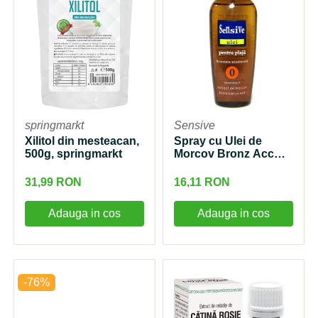
springmarkt
Sensive
Xilitol din mesteacan,
Spray cu Ulei de
500g, springmarkt
Morcov Bronz Acc
SPF0 150ml Sensive
31,99 RON
16,11 RON
Adauga in cos
Adauga in cos
-76%