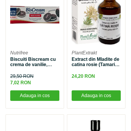
Nutrifree
PlantExtrakt
Biscuiti Biscream cu
Extract din Mladite de
crema de vanilie,
catina rosie (Tamarix)
125g, NutriFree
50ml Plantextrakt
29,50 RON
24,20 RON
7,02 RON
Adauga in cos
Adauga in cos