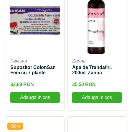
Favisan
Zanna
Supozitor ColonSan
Apa de Trandafiri,
Fem cu 7 plante
200ml, Zanna
12buc Favisan
32,69 RON
35,50 RON
Adauga in cos
Adauga in cos
-50%