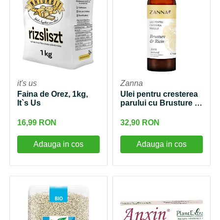
it's us
Zanna
Faina de Orez, 1kg,
Ulei pentru cresterea
It`s Us
parului cu Brusture si
Ricin, 150ml, Zanna
16,99 RON
32,90 RON
Adauga in cos
Adauga in cos