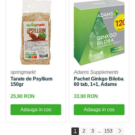
springmarkt
Adams Supplements
Tarate de Psyllium
Pachet Ginkgo Biloba
150gr
60 tab, 1+1, Adams
25,90 RON
33,90 RON
Adauga in cos
Adauga in cos
1
2
3
...
153