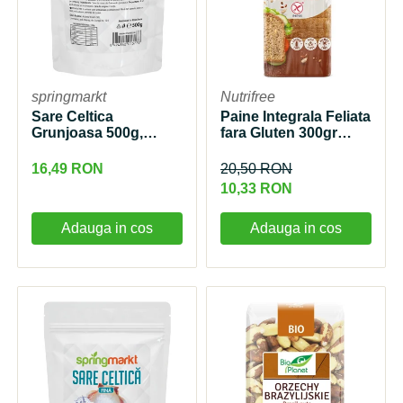
Ceaiuri simple
Suplimente fitness
Ceaiuri medicinale compuse
Batoane proteice
Ceaiuri Maté
Pentru antrenament
Cafea verde
springmarkt
Nutrifree
Mama si copilul
Sare Celtica
Paine Integrala Feliata
Ulei de Cocos
Produse pentru copii
Grunjoasa 500g,
fara Gluten 300gr
springmarkt
Nutrifree
Ulei de cocos de uz alimentar
Sarcina si alaptare
16,49 RON
20,50 RON
Ulei de cocos de uz cosmetic
10,33 RON
Alte produse din Cocos
Adauga in cos
Adauga in cos