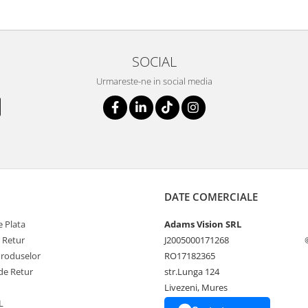
SOCIAL
Urmareste-ne in social media
DATE COMERCIALE
 Plata
Adams Vision SRL
e Retur
J2005000171268
Produselor
RO17182365
de Retur
str.Lunga 124
Livezeni, Mures
L