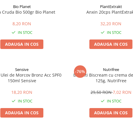
Bio Planet
PlantExtrakt
a Cruda Bio 500gr Bio Planet
Anxin 20cps PlantExtra
8,20 RON
32,20 RON
IN STOC
IN STOC
ADAUGA IN COS
ADAUGA IN COS
Sensive
Nutrifree
-76%
 Ulei de Morcov Bronz Acc SPF0
Biscuiti Biscream cu crema de 
150ml Sensive
125g, NutriFree
18,20 RON
29,50 RON
7,02 RON
IN STOC
IN STOC
ADAUGA IN COS
ADAUGA IN COS