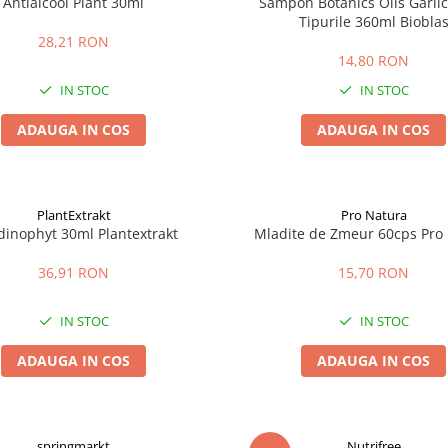
Antialcool Plant 30ml
Sampon Botanics Oils Garlic
Tipurile 360ml Biobla
28,21 RON
14,80 RON
IN STOC
IN STOC
ADAUGA IN COS
ADAUGA IN COS
PlantExtrakt
Pro Natura
dinophyt 30ml Plantextrakt
Mladite de Zmeur 60cps Pro
36,91 RON
15,70 RON
IN STOC
IN STOC
ADAUGA IN COS
ADAUGA IN COS
springmarkt
Nutrifree