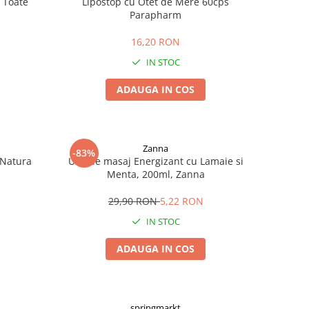
 Toate
Lipostop cu Otet de Mere 60cps
s
Parapharm
16,20 RON
IN STOC
ADAUGA IN COS
Zanna
-83%
 Natura
Ulei de masaj Energizant cu Lamaie si
Menta, 200ml, Zanna
29,90 RON
5,22 RON
IN STOC
ADAUGA IN COS
springmarkt