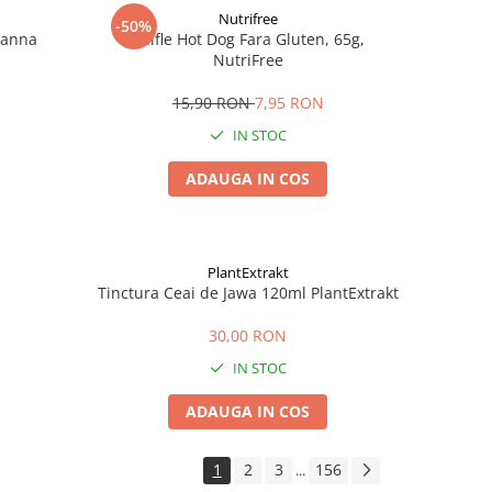
Nutrifree
-50%
Zanna
Chifle Hot Dog Fara Gluten, 65g,
NutriFree
15,90 RON
7,95 RON
IN STOC
ADAUGA IN COS
PlantExtrakt
Tinctura Ceai de Jawa 120ml PlantExtrakt
30,00 RON
IN STOC
ADAUGA IN COS
1
2
3
156
...