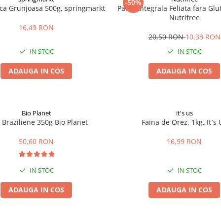
-50%
ica Grunjoasa 500g, springmarkt
Paine Integrala Feliata fara Gl
Nutrifree
16,49 RON
20,50 RON
10,33 RON
IN STOC
IN STOC
ADAUGA IN COS
ADAUGA IN COS
Bio Planet
it's us
 Braziliene 350g Bio Planet
Faina de Orez, 1kg, It`s 
50,60 RON
16,99 RON
IN STOC
IN STOC
ADAUGA IN COS
ADAUGA IN COS