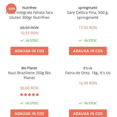
Digestie
Unturi alimentare
Nutrifree
springmarkt
-50%
Imunitate
Sucuri
Paine Integrala Feliata fara
Sare Celtica Fina, 500 g,
Memorie
Produse instant
Gluten 300gr Nutrifree
springmarkt
Somn usor
Lapte
20,50 RON
17,50 RON
Produse sanatate sexuala
Paste
10,33 RON
Snacksuri
Produse pentru Ea
IN STOC
IN STOC
Superalimente
Potenta barbati
Atelierul de cafea si ceaiuri
ADAUGA IN COS
ADAUGA IN COS
Produse pentru sportivi
Cafea
Proteine
Ceaiuri simple
Suplimente fitness
Bio Planet
it's us
Ceaiuri medicinale compuse
Nuci Braziliene 350g Bio
Faina de Orez, 1kg, It`s Us
Batoane proteice
Planet
Ceaiuri Maté
Pentru antrenament
16,99 RON
Cafea verde
Mama si copilul
50,60 RON
Ulei de Cocos
Produse pentru copii
Ulei de cocos de uz alimentar
Sarcina si alaptare
IN STOC
IN STOC
Ulei de cocos de uz cosmetic
ADAUGA IN COS
ADAUGA IN COS
Alte produse din Cocos