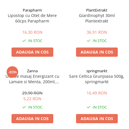
Afectiuni cronice
Dulciuri, patiserii
Produse pentru plaja
Geluri de dus naturale
Parapharm
PlantExtrakt
Sanatatea ochilor
Indulcitori
Lipostop cu Otet de Mere
Giardinophyt 30ml
Vopsele
Hepato-biliare
Miere
60cps Parapharm
Plantextrakt
Produse de uz casnic
Depresie, anxietate
Patiserii
16,30 RON
36,91 RON
Diabet
Bomboane
Produse pentru bucatarie
IN STOC
IN STOC
Glanda tiroida
Gume de mestecat
Produse igienizare
Probleme renale
Siropuri, gemuri
Deodorante
ADAUGA IN COS
ADAUGA IN COS
Prostata, urologie
Ciocolata
Igiena orala
Sistem nervos
Batoane de cereale si fructe
Relaxare
Sistemul osos
Miere Manuka
Protectie antivirala
Zanna
springmarkt
-83%
Ulei de masaj Energizant cu
Sare Celtica Grunjoasa 500g,
Produse naturiste
Mancare sanatoasa
Sare de baie
Lamaie si Menta, 200ml,
springmarkt
Sapunuri
Zanna
Detoxifiere
Cereale
29,90 RON
16,49 RON
Detergenti Bio
Antiinflamator
Leguminoase
5,22 RON
Antioxidanti
Paine, faina si mixuri
IN STOC
IN STOC
Antitumorale
Sosuri
Articulatii sanatoase
Uleiuri alimentare
ADAUGA IN COS
ADAUGA IN COS
Cardiovasculare
Ulei CBD