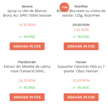
Sensive
Nutrifree
-76%
Spray cu Ulei de Morcov
Biscuiti Biscream cu crema de
Bronz Acc SPF0 150ml Sensive
vanilie, 125g, NutriFree
16,30 RON
29,50 RON
7,02 RON
IN STOC
IN STOC
ADAUGA IN COS
ADAUGA IN COS
PlantExtrakt
Favisan
Extract din Mladite de catina
Supozitor ColonSan Fem cu 7
rosie (Tamarix) 50ml
plante 12buc Favisan
Plantextrakt
24,20 RON
32,69 RON
IN STOC
IN STOC
ADAUGA IN COS
ADAUGA IN COS