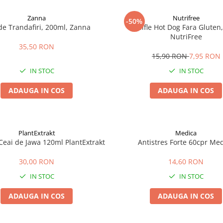
Zanna
Nutrifree
-50%
de Trandafiri, 200ml, Zanna
Chifle Hot Dog Fara Gluten,
NutriFree
35,50 RON
15,90 RON
7,95 RON
IN STOC
IN STOC
ADAUGA IN COS
ADAUGA IN COS
PlantExtrakt
Medica
Ceai de Jawa 120ml PlantExtrakt
Antistres Forte 60cpr Me
30,00 RON
14,60 RON
IN STOC
IN STOC
ADAUGA IN COS
ADAUGA IN COS