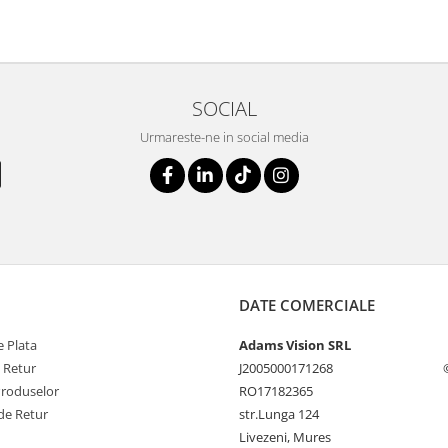
SOCIAL
Urmareste-ne in social media
DATE COMERCIALE
 Plata
Adams Vision SRL
e Retur
J2005000171268
Produselor
RO17182365
de Retur
str.Lunga 124
Livezeni, Mures