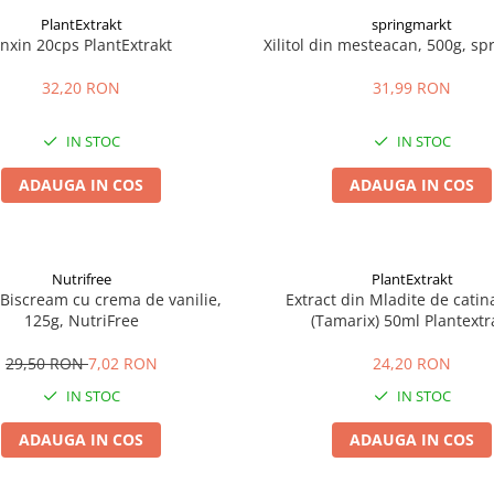
PlantExtrakt
springmarkt
nxin 20cps PlantExtrakt
Xilitol din mesteacan, 500g, s
32,20 RON
31,99 RON
IN STOC
IN STOC
ADAUGA IN COS
ADAUGA IN COS
Nutrifree
PlantExtrakt
i Biscream cu crema de vanilie,
Extract din Mladite de catin
125g, NutriFree
(Tamarix) 50ml Plantextr
29,50 RON
7,02 RON
24,20 RON
IN STOC
IN STOC
ADAUGA IN COS
ADAUGA IN COS