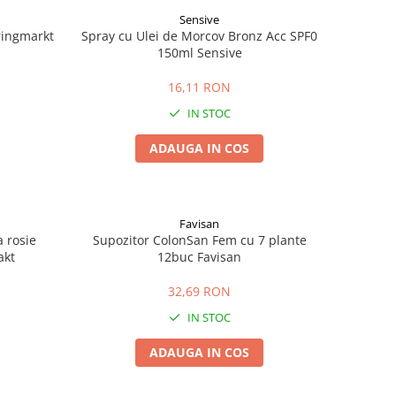
Sensive
pringmarkt
Spray cu Ulei de Morcov Bronz Acc SPF0
150ml Sensive
16,11 RON
IN STOC
ADAUGA IN COS
Favisan
a rosie
Supozitor ColonSan Fem cu 7 plante
akt
12buc Favisan
32,69 RON
IN STOC
ADAUGA IN COS