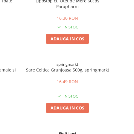
 Toate
Lipostop cu Otet de Mere 60cps
s
Parapharm
16,30 RON
IN STOC
ADAUGA IN COS
springmarkt
amaie si
Sare Celtica Grunjoasa 500g, springmarkt
16,49 RON
IN STOC
ADAUGA IN COS
Bio Planet