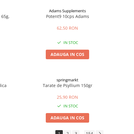
Adams Supplements
 65g,
Potent9 10cps Adams
62,50 RON
IN STOC
ADAUGA IN COS
springmarkt
dica
Tarate de Psyllium 150gr
25,90 RON
IN STOC
ADAUGA IN COS
1
2
3
154
...