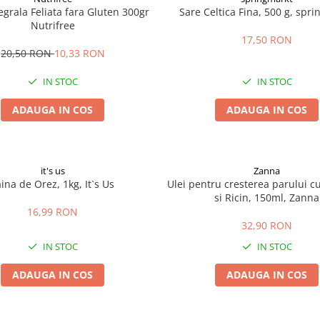
egrala Feliata fara Gluten 300gr
Sare Celtica Fina, 500 g, spr
Nutrifree
17,50 RON
20,50 RON
10,33 RON
IN STOC
IN STOC
ADAUGA IN COS
ADAUGA IN COS
it's us
Zanna
aina de Orez, 1kg, It`s Us
Ulei pentru cresterea parului c
si Ricin, 150ml, Zanna
16,99 RON
32,90 RON
IN STOC
IN STOC
ADAUGA IN COS
ADAUGA IN COS