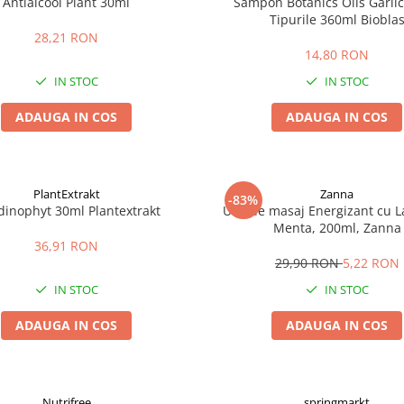
Antialcool Plant 30ml
Sampon Botanics Oils Garlic
Tipurile 360ml Biobla
28,21 RON
14,80 RON
IN STOC
IN STOC
ADAUGA IN COS
ADAUGA IN COS
PlantExtrakt
Zanna
-83%
dinophyt 30ml Plantextrakt
Ulei de masaj Energizant cu L
Menta, 200ml, Zanna
36,91 RON
29,90 RON
5,22 RON
IN STOC
IN STOC
ADAUGA IN COS
ADAUGA IN COS
Nutrifree
springmarkt