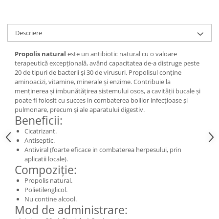
Digestie
Unturi alimentare
Imunitate
Sucuri
Memorie
Produse instant
Descriere
Somn usor
Lapte
Propolis natural
este un antibiotic natural cu o valoare
Produse sanatate sexuala
Paste
terapeutică excepțională, având capacitatea de-a distruge peste
Snacksuri
Produse pentru Ea
20 de tipuri de bacterii și 30 de virusuri. Propolisul conține
aminoacizi, vitamine, minerale și enzime. Contribuie la
Superalimente
Potenta barbati
menținerea și imbunătățirea sistemului osos, a cavității bucale și
Atelierul de cafea si ceaiuri
Produse pentru sportivi
poate fi folosit cu succes in combaterea bolilor infecțioase și
pulmonare, precum și ale aparatului digestiv.
Cafea
Proteine
Beneficii:
Ceaiuri simple
Suplimente fitness
Cicatrizant.
Ceaiuri medicinale compuse
Batoane proteice
Antiseptic.
Ceaiuri Maté
Antiviral (foarte eficace in combaterea herpesului, prin
Pentru antrenament
aplicatii locale).
Cafea verde
Mama si copilul
Compoziție:
Ulei de Cocos
Produse pentru copii
Propolis natural.
Ulei de cocos de uz alimentar
Polietilenglicol.
Sarcina si alaptare
Nu contine alcool.
Ulei de cocos de uz cosmetic
Mod de administrare:
Alte produse din Cocos