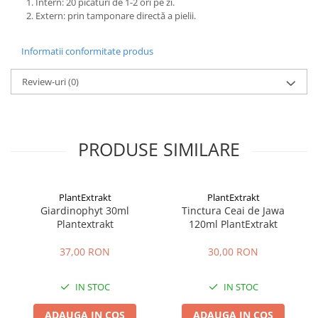
Intern: 20 picături de 1-2 ori pe zi.
Extern: prin tamponare directă a pielii.
Informatii conformitate produs
Review-uri
(0)
PRODUSE SIMILARE
PlantExtrakt
PlantExtrakt
Giardinophyt 30ml
Tinctura Ceai de Jawa
Plantextrakt
120ml PlantExtrakt
37,00 RON
30,00 RON
IN STOC
IN STOC
ADAUGA IN COS
ADAUGA IN COS