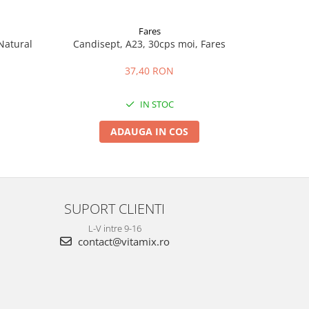
Fares
Natural
Candisept, A23, 30cps moi, Fares
Biomicin U
37,40 RON
IN STOC
ADAUGA IN COS
SUPORT CLIENTI
L-V intre 9-16
contact@vitamix.ro