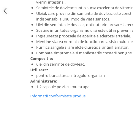
viermi intestinali.
Digestie
Unturi alimentare
Semintele de dovleac sunt o sursa excelenta de vitamin
Imunitate
Sucuri
Uleiul, care provine din samanta de dovleac este consti
Memorie
Produse instant
indispensabila unui mod de viata sanatos.
Ulei din seminte de dovleac, obtinut prin presare la re
Somn usor
Lapte
Sustine imunitatea organismului si este util in prevenire
Produse sanatate sexuala
Paste
Ingreuneaza procesele de aparitie a sclerozei arteriale.
Mentine starea normala de functionare a sistemului n
Snacksuri
Produse pentru Ea
Purifica sangele si are efcte diuretic si antiinflamator.
Superalimente
Potenta barbati
Combate simptomele si manifestarile cresterii benigne 
Atelierul de cafea si ceaiuri
Compozitie:
Produse pentru sportivi
ulei din seminte de dovleac.
Cafea
Proteine
Utilizare:
Ceaiuri simple
pentru bunastarea intregului organism
Suplimente fitness
Administrare:
Ceaiuri medicinale compuse
Batoane proteice
1-2 capsule pe zi, cu multa apa.
Ceaiuri Maté
Pentru antrenament
Informatii conformitate produs
Cafea verde
Mama si copilul
Ulei de Cocos
Produse pentru copii
Ulei de cocos de uz alimentar
Sarcina si alaptare
Ulei de cocos de uz cosmetic
Alte produse din Cocos