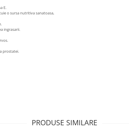
a E.
tuie o sursa nutritiva sanatoasa,
ce.
a ingrasarii.
ervos.
a prostatei.
PRODUSE SIMILARE