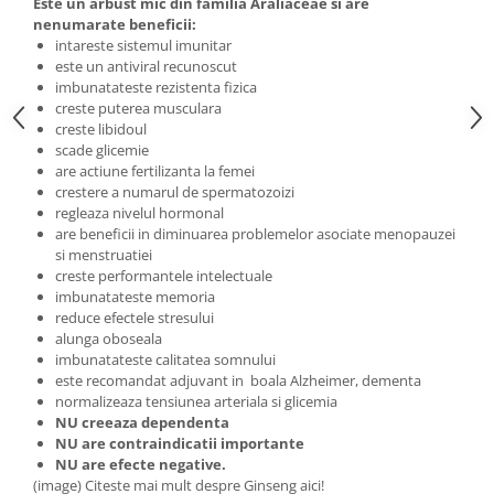
Este un arbust mic din familia Araliaceae si are
nenumarate beneficii:
intareste sistemul imunitar
este un antiviral recunoscut
imbunatateste rezistenta fizica
creste puterea musculara
creste libidoul
scade glicemie
are actiune fertilizanta la femei
crestere a numarul de spermatozoizi
regleaza nivelul hormonal
are beneficii in diminuarea problemelor asociate menopauzei
si menstruatiei
creste performantele intelectuale
imbunatateste memoria
reduce efectele stresului
alunga oboseala
imbunatateste calitatea somnului
este recomandat adjuvant in boala Alzheimer, dementa
normalizeaza tensiunea arteriala si glicemia
NU creeaza dependenta
NU are contraindicatii importante
NU are efecte negative.
(image) Citeste mai mult despre Ginseng aici!