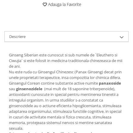
Digestie
Unturi alimentare
Adauga la Favorite
Imunitate
Sucuri
Memorie
Produse instant
Somn usor
Lapte
Produse sanatate sexuala
Paste
Descriere
Snacksuri
Produse pentru Ea
Superalimente
Potenta barbati
Ginseng Siberian este cunoscut si sub numele de `Eleuthero si
Atelierul de cafea si ceaiuri
Produse pentru sportivi
Ciwujia` si este folosit in medicina traditionala chinezeasca de mii
de ani.
Cafea
Proteine
Nu este ruda cu Ginsengul Chinezesc (Panax Ginseng) decat prin
Ceaiuri simple
Suplimente fitness
unele proprietati terapeutice, insa compozitia lor chimica difera.
Ceaiuri medicinale compuse
Ginsengul Corean contine substante active numite
panaxoside
Batoane proteice
sau
ginsenozidele
(mai mult de 18 saponine triterpenoide),
Ceaiuri Maté
Pentru antrenament
antioxidanti cunoscute in special pentru mentinerea tineretii a
Cafea verde
Mama si copilul
intregului organism. In urma studiilor s-a constatat ca
Ulei de Cocos
ginsenozidele au o actiune eficienta hipoglicemianta, stimuleaza
Produse pentru copii
adaptarea organismului, stimuleaza functiile cognitive, in special
Ulei de cocos de uz alimentar
Sarcina si alaptare
in cazuri de activitate mentala si fizica crescuta, stimuleaza
Ulei de cocos de uz cosmetic
memoria, protejeaza sistemul nervos si mentine sanatatea
sexuala.
Alte produse din Cocos