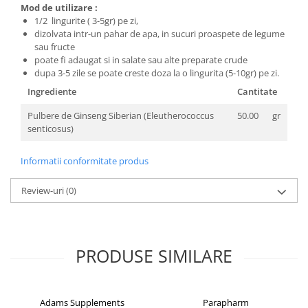
Mod de utilizare :
1/2 lingurite ( 3-5gr) pe zi,
dizolvata intr-un pahar de apa, in sucuri proaspete de legume
sau fructe
poate fi adaugat si in salate sau alte preparate crude
dupa 3-5 zile se poate creste doza la o lingurita (5-10gr) pe zi.
Ingrediente
Cantitate
Pulbere de Ginseng Siberian (Eleutherococcus
50.00
gr
senticosus)
Informatii conformitate produs
Review-uri
(0)
PRODUSE SIMILARE
Adams Supplements
Parapharm