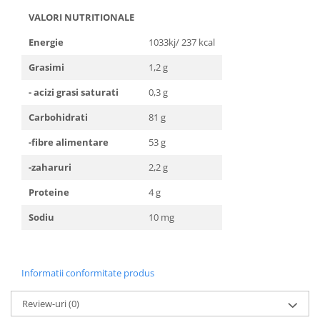
VALORI NUTRITIONALE
Energie
1033kj/ 237 kcal
Grasimi
1,2 g
- acizi grasi saturati
0,3 g
Carbohidrati
81 g
-fibre alimentare
53 g
-zaharuri
2,2 g
Proteine
4 g
Sodiu
10 mg
Informatii conformitate produs
Review-uri
(0)