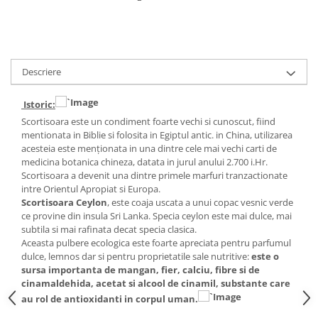
Digestie
Unturi alimentare
Imunitate
Sucuri
Memorie
Produse instant
Somn usor
Lapte
Descriere
Produse sanatate sexuala
Paste
Snacksuri
Produse pentru Ea
Istoric:
Superalimente
Scortisoara este un condiment foarte vechi si cunoscut, fiind
Potenta barbati
mentionata in Biblie si folosita in Egiptul antic. in China, utilizarea
Atelierul de cafea si ceaiuri
Produse pentru sportivi
acesteia este menționata in una dintre cele mai vechi carti de
Cafea
medicina botanica chineza, datata in jurul anului 2.700 i.Hr.
Proteine
Scortisoara a devenit una dintre primele marfuri tranzactionate
Ceaiuri simple
Suplimente fitness
intre Orientul Apropiat si Europa.
Ceaiuri medicinale compuse
Batoane proteice
Scortisoara Ceylon
, este coaja uscata a unui copac vesnic verde
Ceaiuri Maté
ce provine din insula Sri Lanka. Specia ceylon este mai dulce, mai
Pentru antrenament
subtila si mai rafinata decat specia clasica.
Cafea verde
Mama si copilul
Aceasta pulbere ecologica este foarte apreciata pentru parfumul
Ulei de Cocos
dulce, lemnos dar si pentru proprietatile sale nutritive:
este o
Produse pentru copii
sursa importanta de mangan, fier, calciu, fibre si de
Ulei de cocos de uz alimentar
Sarcina si alaptare
cinamaldehida, acetat si alcool de cinamil, substante care
Ulei de cocos de uz cosmetic
au rol de antioxidanti in corpul uman.
Alte produse din Cocos