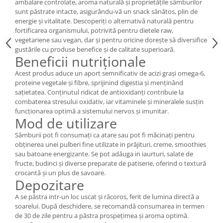
ambalare controlate, aroma naturală şi proprietăţile sâmburilor
sunt păstrate intacte, asigurându-vă un snack sănătos, plin de
energie și vitalitate. Descoperiți o alternativă naturală pentru
fortificarea organismului, potrivită pentru dietele raw,
vegetariene sau vegan, dar și pentru oricine dorește să diversifice
gustările cu produse benefice și de calitate superioară.
Beneficii nutriționale
Acest produs aduce un aport semnificativ de acizi graşi omega-6,
proteine vegetale şi fibre, sprijinind digestia şi menținând
sațietatea. Conținutul ridicat de antioxidanți contribuie la
combaterea stresului oxidativ, iar vitaminele și mineralele susțin
funcționarea optimă a sistemului nervos și imunitar.
Mod de utilizare
Sâmburii pot fi consumaţi ca atare sau pot fi măcinați pentru
obținerea unei pulberi fine utilizate in prăjituri, creme, smoothies
sau batoane energizante. Se pot adăuga in iaurturi, salate de
fructe, budinci și diverse preparate de patiserie, oferind o textură
crocantă și un plus de savoare.
Depozitare
A se păstra intr-un loc uscat și răcoros, ferit de lumina directă a
soarelui. După deschidere, se recomandă consumarea in termen
de 30 de zile pentru a păstra prospețimea și aroma optimă.