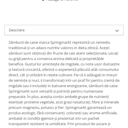
Digestie
Unturi alimentare
Imunitate
Sucuri
Memorie
Produse instant
Somn usor
Lapte
Descriere
Produse sanatate sexuala
Paste
Snacksuri
Produse pentru Ea
Sâmburii de caise marca Springmarkt reprezintă un remediu
Superalimente
tradiţional şi un adaos nutritiv valoros in dieta zilnică. Aceşti
Potenta barbati
sâmburi sunt obţinuţi din fructe de cais atent selecţionate, uscaţi
Atelierul de cafea si ceaiuri
Produse pentru sportivi
cu grijă pentru a conserva aroma delicată şi proprietăţile
Cafea
benefice. Gustul lor aminteşte de migdale, cu note uşor dulciastre
Proteine
şi textură crocantă, oferind o experienţă plăcută atât consumului
Ceaiuri simple
Suplimente fitness
direct, cât şi utilizării in reţete culinare. Fie că ii adăugaţi in mixuri
Ceaiuri medicinale compuse
Batoane proteice
de seminţe şi nuci, ii transformaţi intr-un praf fin pentru cremă de
migdale sau ii includeţi in batoane energizante, sâmburii de caise
Ceaiuri Maté
Pentru antrenament
Springmarkt sunt versatili şi potriviţi pentru numeroase
Cafea verde
Mama si copilul
preparate. În plus, aceştia conţin ambele grupe de nutrienţi
Ulei de Cocos
esenţiali: proteine vegetale, acizi graşi nesaturaţi, fibre și minerale
Produse pentru copii
precum magneziu, potasiu și fier. Springmarkt garantează un
Ulei de cocos de uz alimentar
Sarcina si alaptare
produs ecologic, fără conservanți, coloranți sau arome artificiale,
Ulei de cocos de uz cosmetic
ambalat in condiții igienice și prezentat intr-un pachet
transparent rezistent la umiditate. Prin procesul de uscare şi
Alte produse din Cocos