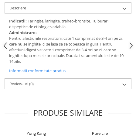
Digestie
Unturi alimentare
Descriere
Imunitate
Sucuri
Memorie
Produse instant
Indicatii:
Faringite, laringite, traheo-bronsite. Tulburari
dispeptice de etiologie variabila.
Somn usor
Lapte
Administrare:
Produse sanatate sexuala
Paste
Pentru afectiunile respiratorii: cate 1 comprimat de 3-4 ori pe zi,
Snacksuri
care nu se inghite, ci se lasa sa se topeasca in gura. Pentru
Produse pentru Ea
afectiuni digestive: cate 1 comprimat de 3-4 ori pe zi, care se
Superalimente
Potenta barbati
inghite dupa mesele principale. Durata tratamentului este de 10-
Atelierul de cafea si ceaiuri
Produse pentru sportivi
14 zile.
Cafea
Proteine
Informatii conformitate produs
Ceaiuri simple
Suplimente fitness
Ceaiuri medicinale compuse
Review-uri
(0)
Batoane proteice
Ceaiuri Maté
Pentru antrenament
Cafea verde
Mama si copilul
Ulei de Cocos
PRODUSE SIMILARE
Produse pentru copii
Ulei de cocos de uz alimentar
Sarcina si alaptare
Ulei de cocos de uz cosmetic
Alte produse din Cocos
Yong Kang
Pure Life