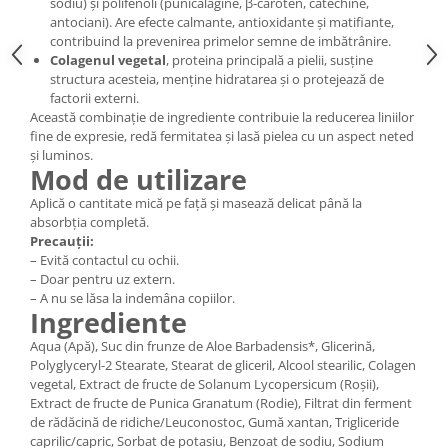
sodiu) și polifenoli (punicalagine, β-caroten, catechine,
antociani). Are efecte calmante, antioxidante și matifiante,
contribuind la prevenirea primelor semne de imbătrânire.
Colagenul vegetal
, proteina principală a pielii, susține
structura acesteia, menține hidratarea și o protejează de
factorii externi.
Această combinație de ingrediente contribuie la reducerea liniilor
fine de expresie, redă fermitatea și lasă pielea cu un aspect neted
și luminos.
Mod de utilizare
Aplică o cantitate mică pe față și masează delicat până la
absorbția completă.
Precauții:
– Evită contactul cu ochii.
– Doar pentru uz extern.
– A nu se lăsa la indemâna copiilor.
Ingrediente
Aqua (Apă), Suc din frunze de Aloe Barbadensis*, Glicerină,
Polyglyceryl-2 Stearate, Stearat de gliceril, Alcool stearilic, Colagen
vegetal, Extract de fructe de Solanum Lycopersicum (Roșii),
Extract de fructe de Punica Granatum (Rodie), Filtrat din ferment
de rădăcină de ridiche/Leuconostoc, Gumă xantan, Trigliceride
caprilic/capric, Sorbat de potasiu, Benzoat de sodiu, Sodium