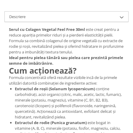
Digestie
Unturi alimentare
Imunitate
Sucuri
Descriere
Memorie
Produse instant
Somn usor
Lapte
Serul cu Colagen Vegetal Feel Free 30ml
este creat pentru a
Produse sanatate sexuala
Paste
reduce apariția primelor riduri și a pierderii elasticității pielii.
Formula sa combină colagenul de origine vegetală cu extracte de
Snacksuri
Produse pentru Ea
rodie și roșii, revitalizând pielea și oferind hidratare in profunzime
Superalimente
Potenta barbati
pentru a imbunătăți textura tenului.
Atelierul de cafea si ceaiuri
Ideal pentru pielea tânără sau pielea care prezintă primele
Produse pentru sportivi
semne de imbătrânire.
Cafea
Cum acționează?
Proteine
Ceaiuri simple
Suplimente fitness
Formula concentrată oferă rezultate vizibile incă de la primele
Ceaiuri medicinale compuse
utilizări datorită combinației de ingrediente active:
Batoane proteice
Extractul de roșii (Solanum lycopersicum)
conține
Ceaiuri Maté
Pentru antrenament
carbohidrați, acizi organici (citric, malic, acetic, lactic, fumaric),
Cafea verde
Mama si copilul
minerale (potasiu, magneziu), vitamine (C, B1, B2, B3),
Ulei de Cocos
carotenoizi (licopen) și polifenoli (flavonoide, naringenină,
Produse pentru copii
quercetină). Acționează ca antioxidant, exfoliant delicat și
Ulei de cocos de uz alimentar
Sarcina si alaptare
hidratant, revitalizând pielea.
Ulei de cocos de uz cosmetic
Extractul de rodie (Punica granatum)
este bogat in
vitamine (A, B, C), minerale (potasiu, fosfor, magneziu, calciu,
Alte produse din Cocos