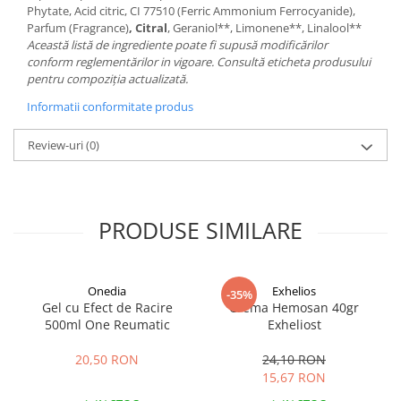
Phytate, Acid citric, CI 77510 (Ferric Ammonium Ferrocyanide),
Parfum (Fragrance)
, Citral
, Geraniol**, Limonene**, Linalool**
Această listă de ingrediente poate fi supusă modificărilor
conform reglementărilor in vigoare. Consultă eticheta produsului
pentru compoziția actualizată.
Informatii conformitate produs
Review-uri
(0)
PRODUSE SIMILARE
Onedia
Exhelios
-35%
Gel cu Efect de Racire
Crema Hemosan 40gr
500ml One Reumatic
Exheliost
20,50 RON
24,10 RON
15,67 RON