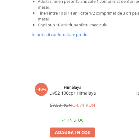
Adulti si tineri peste 15 ani: cate 1 comprimat de 3 ori p
mesei.
Tineri intre 10 si 14 ani: cate 1/2 comprimat de 3 ori pe 
mesei.
Copii sub 10 ani: dupa sfatul medicului.
Informatii conformitate produs
Himalaya
-40%
Liv52 100cpr Himalaya
He
57,50 RON
34,74 RON
IN STOC
ADAUGA IN COS