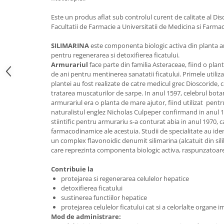
Digestie
Unturi alimentare
Este un produs aflat sub controlul curent de calitate al Di
Imunitate
Sucuri
Facultatii de Farmacie a Universitatii de Medicina si Farmacie
Memorie
Produse instant
Somn usor
Lapte
SILIMARINA
este componenta biologic activa din planta 
pentru regenerarea si detoxifierea ficatului.
Produse sanatate sexuala
Paste
Armurariul
face parte din familia Asteraceae, fiind o plan
Snacksuri
Produse pentru Ea
de ani pentru mentinerea sanatatii ficatului. Primele utiliza
Superalimente
plantei au fost realizate de catre medicul grec Dioscoride,
Potenta barbati
tratarea muscaturilor de sarpe. In anul 1597, celebrul bota
Atelierul de cafea si ceaiuri
Produse pentru sportivi
armurariul era o planta de mare ajutor, fiind utilizat pentr
Cafea
naturalistul englez Nicholas Culpeper confirmand in anul 16
Proteine
stiintific pentru armurariu s-a conturat abia in anul 1970,
Ceaiuri simple
Suplimente fitness
farmacodinamice ale acestuia. Studii de specialitate au ide
Ceaiuri medicinale compuse
Batoane proteice
un complex flavonoidic denumit silimarina (alcatuit din silibin
care reprezinta componenta biologic activa, raspunzatoare 
Ceaiuri Maté
Pentru antrenament
Cafea verde
Mama si copilul
Contribuie la
Ulei de Cocos
protejarea si regenerarea celulelor hepatice
Produse pentru copii
detoxifierea ficatului
Ulei de cocos de uz alimentar
Sarcina si alaptare
sustinerea functiilor hepatice
Ulei de cocos de uz cosmetic
protejarea celulelor ficatului cat si a celorlalte organe i
Mod de administrare:
Alte produse din Cocos