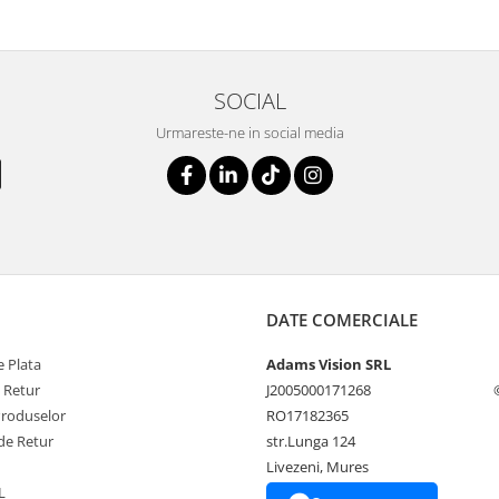
SOCIAL
Urmareste-ne in social media
DATE COMERCIALE
 Plata
Adams Vision SRL
e Retur
J2005000171268
Produselor
RO17182365
de Retur
str.Lunga 124
Livezeni, Mures
L