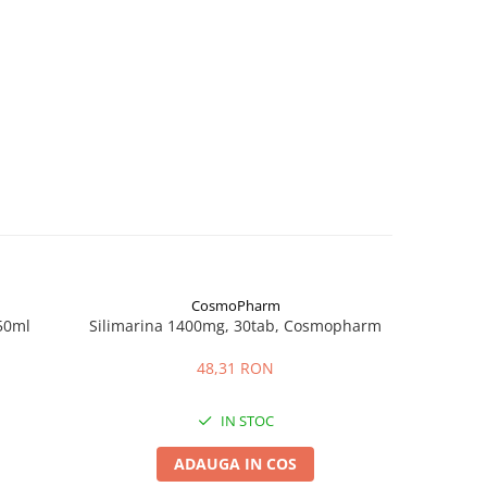
CosmoPharm
-16%
Silimarina 1400mg, 30tab, Cosmopharm
Cea
48,31 RON
IN STOC
ADAUGA IN COS