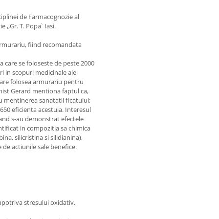
sciplinei de Farmacognozie al
 ,,Gr. T. Popa` Iasi.
armurariu, fiind recomandata
ta care se foloseste de peste 2000
ri in scopuri medicinale ale
 care folosea armurariu pentru
nist Gerard mentiona faptul ca,
u mentinerea sanatatii ficatului;
50 eficienta acestuia. Interesul
 cand s-au demonstrat efectele
ntificat in compozitia sa chimica
a, silicristina si silidianina),
de actiunile sale benefice.
mpotriva stresului oxidativ.