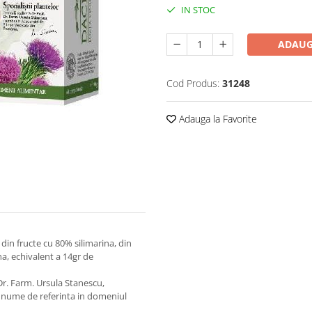
IN STOC
ADAUG
Cod Produs:
31248
Adauga la Favorite
in fructe cu 80% silimarina, din
a, echivalent a 14gr de
 Dr. Farm. Ursula Stanescu,
 nume de referinta in domeniul