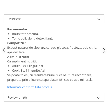
Digestie
Unturi alimentare
Imunitate
Sucuri
Memorie
Produse instant
Descriere
Somn usor
Lapte
Produse sanatate sexuala
Paste
Recomandari:
Imunitate scazuta.
Snacksuri
Produse pentru Ea
Tonic polivalent, detoxifiant.
Superalimente
Potenta barbati
Compozitie:
Atelierul de cafea si ceaiuri
Extract natural de aloe, urzica, soc, glucoza, fructoza, acid citric,
Produse pentru sportivi
apa distilata
Cafea
Proteine
Administrare:
Ceaiuri simple
Ca supliment nutritiv
Suplimente fitness
Adulti: 3 x 1 linguri / zi
Ceaiuri medicinale compuse
Batoane proteice
Copii: 3 x 1 lingurite / zi
Ceaiuri Maté
Pentru antrenament
Se poate folosi, cu rezultate bune, si ca bautura racoritoare,
Cafea verde
preparata prin diluare cu apa plata (1:5) sau cu apa minerala.
Mama si copilul
Ulei de Cocos
Informatii conformitate produs
Produse pentru copii
Ulei de cocos de uz alimentar
Sarcina si alaptare
Review-uri
(0)
Ulei de cocos de uz cosmetic
Alte produse din Cocos