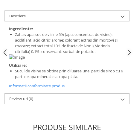
Digestie
Unturi alimentare
Imunitate
Sucuri
Descriere
Memorie
Produse instant
Somn usor
Lapte
Ingrediente:
Produse sanatate sexuala
Paste
Zahar; apa; suc de visine 5% (apa, concentrat de visine);
acidifiant: acid citric; arome; colorant extras din morcovi si
Snacksuri
Produse pentru Ea
coacaze; extract total 10:1 de fructe de Noni (Morinda
Superalimente
Potenta barbati
citrifolia) 0,1%; conservant: sorbat de potasiu.
Atelierul de cafea si ceaiuri
Produse pentru sportivi
Utilizare:
Cafea
Proteine
Sucul de visine se obtine prin diluarea unei parti de sirop cu 6
Ceaiuri simple
Suplimente fitness
parti de apa minerala sau apa plata.
Ceaiuri medicinale compuse
Batoane proteice
Informatii conformitate produs
Ceaiuri Maté
Pentru antrenament
Cafea verde
Review-uri
(0)
Mama si copilul
Ulei de Cocos
Produse pentru copii
Ulei de cocos de uz alimentar
Sarcina si alaptare
Ulei de cocos de uz cosmetic
PRODUSE SIMILARE
Alte produse din Cocos