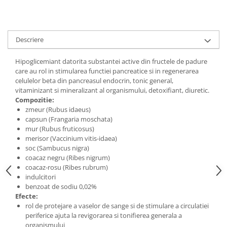
Digestie
Unturi alimentare
Imunitate
Sucuri
Memorie
Produse instant
Descriere
Somn usor
Lapte
Produse sanatate sexuala
Paste
Hipoglicemiant datorita substantei active din fructele de padure
care au rol in stimularea functiei pancreatice si in regenerarea
Snacksuri
Produse pentru Ea
celulelor beta din pancreasul endocrin, tonic general,
Superalimente
Potenta barbati
vitaminizant si mineralizant al organismului, detoxifiant, diuretic.
Atelierul de cafea si ceaiuri
Compozitie:
Produse pentru sportivi
zmeur (Rubus idaeus)
Cafea
Proteine
capsun (Frangaria moschata)
Ceaiuri simple
mur (Rubus fruticosus)
Suplimente fitness
merisor (Vaccinium vitis-idaea)
Ceaiuri medicinale compuse
Batoane proteice
soc (Sambucus nigra)
Ceaiuri Maté
Pentru antrenament
coacaz negru (Ribes nigrum)
Cafea verde
coacaz-rosu (Ribes rubrum)
Mama si copilul
indulcitori
Ulei de Cocos
Produse pentru copii
benzoat de sodiu 0,02%
Ulei de cocos de uz alimentar
Efecte:
Sarcina si alaptare
rol de protejare a vaselor de sange si de stimulare a circulatiei
Ulei de cocos de uz cosmetic
periferice ajuta la revigorarea si tonifierea generala a
Alte produse din Cocos
organismului