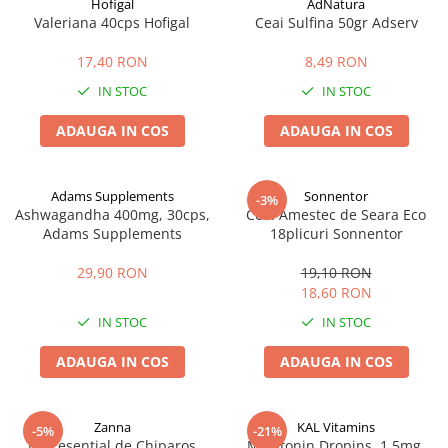
Hofigal
AdNatura
Valeriana 40cps Hofigal
Ceai Sulfina 50gr Adserv
17,40 RON
8,49 RON
IN STOC
IN STOC
ADAUGA IN COS
ADAUGA IN COS
Adams Supplements
Sonnentor
-3%
Ashwagandha 400mg, 30cps,
Ceai Amestec de Seara Eco
Adams Supplements
18plicuri Sonnentor
29,90 RON
19,10 RON
18,60 RON
IN STOC
IN STOC
ADAUGA IN COS
ADAUGA IN COS
Zanna
KAL Vitamins
-5%
-21%
Ulei esential de Chiparos
Melatonin Dropins, 1,5mg,