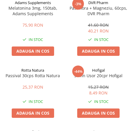
Adams Supplements
DVR Pharm
Digestie
Unturi alimentare
-3%
Melatonina 3mg, 150tab,
Passiflora + Magneziu, 60cps,
Imunitate
Sucuri
Adams Supplements
DVR Pharm
Memorie
Produse instant
75,90 RON
41,60 RON
Somn usor
Lapte
40,21 RON
Produse sanatate sexuala
Paste
IN STOC
IN STOC
Snacksuri
Produse pentru Ea
Superalimente
Potenta barbati
ADAUGA IN COS
ADAUGA IN COS
Atelierul de cafea si ceaiuri
Produse pentru sportivi
Cafea
Proteine
Rotta Natura
Hofigal
-44%
Ceaiuri simple
Suplimente fitness
Passival 30cps Rotta Natura
Somn Usor 20cpr Hofigal
Ceaiuri medicinale compuse
Batoane proteice
25,37 RON
15,27 RON
Ceaiuri Maté
Pentru antrenament
8,49 RON
Cafea verde
Mama si copilul
IN STOC
IN STOC
Ulei de Cocos
Produse pentru copii
Ulei de cocos de uz alimentar
ADAUGA IN COS
ADAUGA IN COS
Sarcina si alaptare
Ulei de cocos de uz cosmetic
Alte produse din Cocos