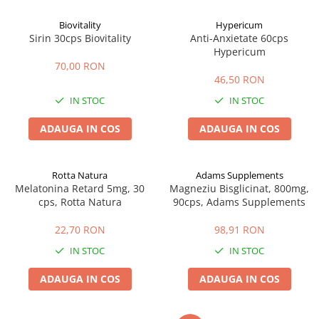
Afectiuni cronice
Dulciuri, patiserii
Produse pentru plaja
Geluri de dus naturale
Biovitality
Hypericum
Sanatatea ochilor
Indulcitori
Sirin 30cps Biovitality
Anti-Anxietate 60cps
Vopsele
Hepato-biliare
Miere
Hypericum
Produse de uz casnic
Depresie, anxietate
Patiserii
70,00 RON
46,50 RON
Diabet
Bomboane
Produse pentru bucatarie
IN STOC
IN STOC
Glanda tiroida
Gume de mestecat
Produse igienizare
Probleme renale
Siropuri, gemuri
Deodorante
ADAUGA IN COS
ADAUGA IN COS
Prostata, urologie
Ciocolata
Igiena orala
Sistem nervos
Batoane de cereale si fructe
Relaxare
Sistemul osos
Miere Manuka
Protectie antivirala
Rotta Natura
Adams Supplements
Melatonina Retard 5mg, 30
Magneziu Bisglicinat, 800mg,
Produse naturiste
Mancare sanatoasa
Sare de baie
cps, Rotta Natura
90cps, Adams Supplements
Sapunuri
Detoxifiere
Cereale
22,70 RON
98,91 RON
Detergenti Bio
Antiinflamator
Leguminoase
IN STOC
IN STOC
Antioxidanti
Paine, faina si mixuri
Antitumorale
Sosuri
ADAUGA IN COS
ADAUGA IN COS
Articulatii sanatoase
Uleiuri alimentare
Cardiovasculare
Ulei CBD