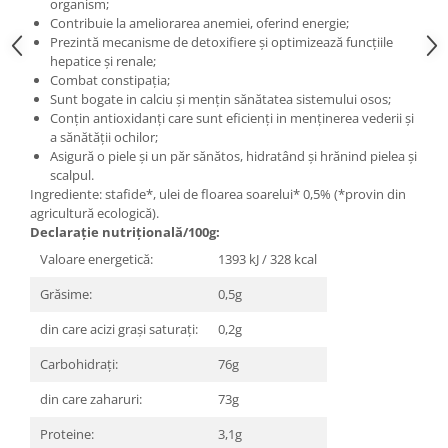
organism;
Contribuie la ameliorarea anemiei, oferind energie;
Prezintă mecanisme de detoxifiere și optimizează funcțiile
hepatice și renale;
Combat constipația;
Sunt bogate in calciu și mențin sănătatea sistemului osos;
Conțin antioxidanți care sunt eficienți in menținerea vederii și
a sănătății ochilor;
Asigură o piele și un păr sănătos, hidratând și hrănind pielea și
scalpul.
Ingrediente:
stafide*, ulei de floarea soarelui* 0,5% (*provin din
agricultură ecologică).
Declarație nutrițională/100g:
Valoare energetică:
1393 kJ / 328 kcal
Grăsime:
0,5g
din care acizi grași saturați:
0,2g
Carbohidrați:
76g
din care zaharuri:
73g
Proteine:
3,1g