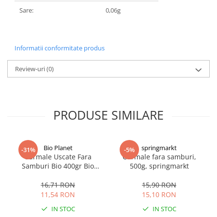
Sare:
0,06g
Informatii conformitate produs
Review-uri
(0)
PRODUSE SIMILARE
Bio Planet
springmarkt
-31%
-5%
Curmale Uscate Fara
Curmale fara samburi,
Samburi Bio 400gr Bio
500g, springmarkt
Planet RO
16,71 RON
15,90 RON
11,54 RON
15,10 RON
IN STOC
IN STOC