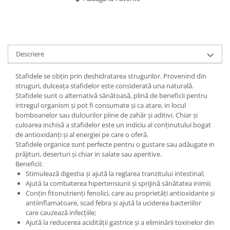
Digestie
Unturi alimentare
Imunitate
Sucuri
Memorie
Produse instant
Somn usor
Lapte
Descriere
Produse sanatate sexuala
Paste
Snacksuri
Produse pentru Ea
Stafidele se obțin prin deshidratarea strugurilor. Provenind din
Superalimente
struguri, dulceața stafidelor este considerată una naturală.
Potenta barbati
Stafidele sunt o alternativă sănătoasă, plină de beneficii pentru
Atelierul de cafea si ceaiuri
Produse pentru sportivi
intregul organism și pot fi consumate și ca atare, in locul
Cafea
bomboanelor sau dulciurilor pline de zahăr și aditivi. Chiar și
Proteine
culoarea inchisă a stafidelor este un indiciu al conținutului bogat
Ceaiuri simple
Suplimente fitness
de antioxidanți și al energiei pe care o oferă.
Ceaiuri medicinale compuse
Batoane proteice
Stafidele organice sunt perfecte pentru o gustare sau adăugate in
prăjituri, deserturi și chiar in salate sau aperitive.
Ceaiuri Maté
Pentru antrenament
Beneficii:
Cafea verde
Mama si copilul
Stimulează digestia și ajută la reglarea tranzitului intestinal;
Ulei de Cocos
Ajută la combaterea hipertensiunii și sprijină sănătatea inimii;
Produse pentru copii
Conțin fitonutrienți fenolici, care au proprietăți antioxidante și
Ulei de cocos de uz alimentar
Sarcina si alaptare
antiinflamatoare, scad febra și ajută la uciderea bacteriilor
Ulei de cocos de uz cosmetic
care cauzează infecțiile;
Ajută la reducerea acidității gastrice și a eliminării toxinelor din
Alte produse din Cocos