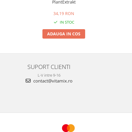
PlantExtrakt
34,19 RON
IN STOC
ADAUGA IN COS
SUPORT CLIENTI
L-V intre 9-16
contact@vitamix.ro