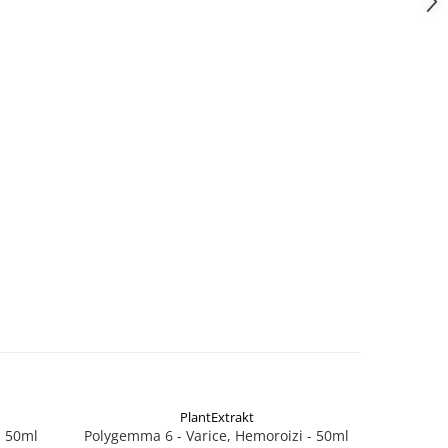
PlantExtrakt
l 50ml
Polygemma 6 - Varice, Hemoroizi - 50ml
Poly