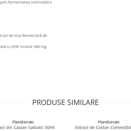
ă prin fermentarea controlată a
xtract de soia fermentată de
zată cu 92% Inulină: 300 mg.
PRODUSE SIMILARE
PlantExtrakt
PlantExtrakt
act din Castan Salbatic 50ml
Extract de Castan Comestibi