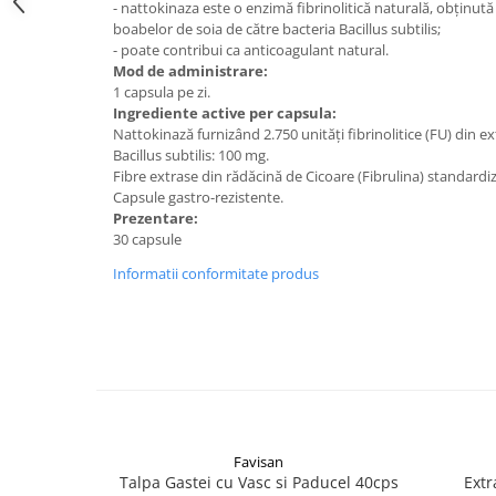
- nattokinaza este o enzimă fibrinolitică naturală, obținut
Digestie
Unturi alimentare
boabelor de soia de către bacteria Bacillus subtilis;
Imunitate
Sucuri
- poate contribui ca anticoagulant natural.
Memorie
Produse instant
Mod de administrare:
1 capsula pe zi.
Somn usor
Lapte
Ingrediente active per capsula:
Produse sanatate sexuala
Paste
Nattokinază furnizând 2.750 unități fibrinolitice (FU) din e
Bacillus subtilis: 100 mg.
Snacksuri
Produse pentru Ea
Fibre extrase din rădăcină de Cicoare (Fibrulina) standardi
Superalimente
Potenta barbati
Capsule gastro-rezistente.
Atelierul de cafea si ceaiuri
Prezentare:
Produse pentru sportivi
30 capsule
Cafea
Proteine
Informatii conformitate produs
Ceaiuri simple
Suplimente fitness
Ceaiuri medicinale compuse
Batoane proteice
Ceaiuri Maté
Pentru antrenament
Cafea verde
Mama si copilul
Ulei de Cocos
Produse pentru copii
Ulei de cocos de uz alimentar
Sarcina si alaptare
Ulei de cocos de uz cosmetic
Favisan
Talpa Gastei cu Vasc si Paducel 40cps
Extr
Alte produse din Cocos