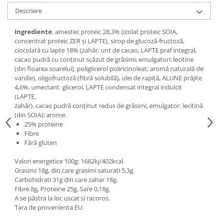
Digestie
Unturi alimentare
Descriere
Imunitate
Sucuri
Memorie
Produse instant
Ingrediente
: amestec proteic 28,3% (izolat proteic SOIA,
concentrat proteic ZER și LAPTE), sirop de glucoză-fructoză,
Somn usor
Lapte
ciocolată cu lapte 18% (zahăr, unt de cacao, LAPTE praf integral,
Produse sanatate sexuala
Paste
cacao pudră cu conținut scăzut de grăsimi, emulgatori: lecitine
Snacksuri
(din floarea soarelui), poliglicerol poliricinoleat; aromă naturală de
Produse pentru Ea
vanilie), oligofructoză (fibră solubilă), ulei de rapiță, ALUNE prăjite
Superalimente
Potenta barbati
4,6%, umectant: glicerol, LAPTE condensat integral indulcit
Atelierul de cafea si ceaiuri
Produse pentru sportivi
(LAPTE,
zahăr), cacao pudră conținut redus de grăsimi, emulgator: lecitină
Cafea
Proteine
(din SOIA); arome.
Ceaiuri simple
Suplimente fitness
25% proteine
Fibre
Ceaiuri medicinale compuse
Batoane proteice
Fără gluten
Ceaiuri Maté
Pentru antrenament
Cafea verde
Valori energetice 100g: 1682kj/402kcal.
Mama si copilul
Grasimi 18g, din care grasimi saturati 5,3g
Ulei de Cocos
Produse pentru copii
Carbohidrati 31g din care zahar 18g,
Ulei de cocos de uz alimentar
Fibre 8g, Proteine 25g, Sare 0,18g.
Sarcina si alaptare
A se păstra la loc uscat si racoros.
Ulei de cocos de uz cosmetic
Tara de provenienta EU.
Alte produse din Cocos