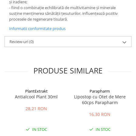
şi iradiere;
- fiind o combinaţie echilibrată de multivitamine şi minerale
susţine menţinerea sănătăţii ţesuturilor, influenţează pozitiv
procesele de regenerare tisulară.
Informatii conformitate produs
Review-uri
(0)
PRODUSE SIMILARE
PlantExtrakt
Parapharm
Antialcool Plant 30ml
Lipostop cu Otet de Mere
60cps Parapharm
28,21 RON
16,30 RON
IN STOC
IN STOC