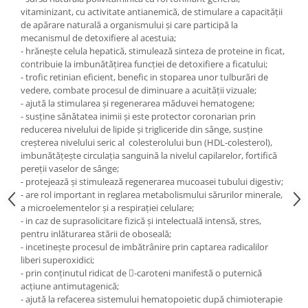
Digestie
Unturi alimentare
vitaminizant, cu activitate antianemică, de stimulare a capacităţii
de apărare naturală a organismului şi care participă la
Imunitate
Sucuri
mecanismul de detoxifiere al acestuia;
Memorie
Produse instant
- hrăneşte celula hepatică, stimulează sinteza de proteine in ficat,
Somn usor
Lapte
contribuie la imbunătăţirea funcţiei de detoxifiere a ficatului;
- trofic retinian eficient, benefic in stoparea unor tulburări de
Produse sanatate sexuala
Paste
vedere, combate procesul de diminuare a acuităţii vizuale;
Snacksuri
Produse pentru Ea
- ajută la stimularea şi regenerarea măduvei hematogene;
Superalimente
- susţine sănătatea inimii şi este protector coronarian prin
Potenta barbati
reducerea nivelului de lipide şi trigliceride din sânge, susţine
Atelierul de cafea si ceaiuri
Produse pentru sportivi
creşterea nivelului seric al colesterolului bun (HDL-colesterol),
Cafea
imbunătăţeşte circulaţia sanguină la nivelul capilarelor, fortifică
Proteine
pereţii vaselor de sânge;
Ceaiuri simple
Suplimente fitness
- protejează şi stimulează regenerarea mucoasei tubului digestiv;
Ceaiuri medicinale compuse
Batoane proteice
- are rol important in reglarea metabolismului sărurilor minerale,
Ceaiuri Maté
a microelementelor şi a respiraţiei celulare;
Pentru antrenament
- in caz de suprasolicitare fizică şi intelectuală intensă, stres,
Cafea verde
Mama si copilul
pentru inlăturarea stării de oboseală;
Ulei de Cocos
- incetineşte procesul de imbătrânire prin captarea radicalilor
Produse pentru copii
liberi superoxidici;
Ulei de cocos de uz alimentar
Sarcina si alaptare
- prin conţinutul ridicat de -caroteni manifestă o puternică
Ulei de cocos de uz cosmetic
acţiune antimutagenică;
- ajută la refacerea sistemului hematopoietic după chimioterapie
Alte produse din Cocos