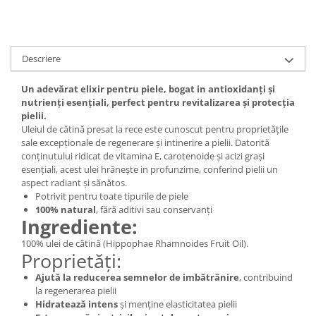
Digestie
Unturi alimentare
Imunitate
Sucuri
Memorie
Produse instant
Descriere
Somn usor
Lapte
Produse sanatate sexuala
Paste
Un adevărat elixir pentru piele, bogat in antioxidanți și
Snacksuri
nutrienți esențiali, perfect pentru revitalizarea și protecția
Produse pentru Ea
pielii.
Superalimente
Potenta barbati
Uleiul de cătină presat la rece este cunoscut pentru proprietățile
Atelierul de cafea si ceaiuri
Produse pentru sportivi
sale excepționale de regenerare și intinerire a pielii. Datorită
conținutului ridicat de vitamina E, carotenoide și acizi grași
Cafea
Proteine
esențiali, acest ulei hrănește in profunzime, conferind pielii un
Ceaiuri simple
Suplimente fitness
aspect radiant și sănătos.
Ceaiuri medicinale compuse
Potrivit pentru toate tipurile de piele
Batoane proteice
100% natural
, fără aditivi sau conservanți
Ceaiuri Maté
Pentru antrenament
Ingrediente:
Cafea verde
Mama si copilul
100% ulei de cătină (Hippophae Rhamnoides Fruit Oil).
Ulei de Cocos
Proprietăți:
Produse pentru copii
Ulei de cocos de uz alimentar
Sarcina si alaptare
Ajută la reducerea semnelor de imbătrânire
, contribuind
Ulei de cocos de uz cosmetic
la regenerarea pielii
Hidratează intens
și menține elasticitatea pielii
Alte produse din Cocos