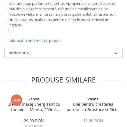
coloranții sau parfumuri sintetice. Apropierea de natură este tot
mai des o alegere conştientă, o formă de manifestare a unei
filozofi de viaţă, menită să ne ajute să găsim soluţii şi răspunsuri
simple, curate, nealterate, pentru diferitele noastre nevoi de
ingrijire.
Informatii conformitate produs
Review-uri
(0)
PRODUSE SIMILARE
Zanna
Zanna
-83%
Ulei de masaj Energizant cu
Ulei pentru cresterea
Lamaie si Menta, 200ml,
parului cu Brusture si Ricin,
Zanna
150ml, Zanna
29,90 RON
32,90 RON
5,22 RON