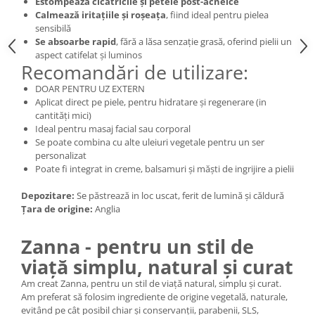
Estompează cicatricile și petele post-acneice
Calmează iritațiile și roșeața
, fiind ideal pentru pielea
sensibilă
Se absoarbe rapid
, fără a lăsa senzație grasă, oferind pielii un
aspect catifelat și luminos
Recomandări de utilizare:
DOAR PENTRU UZ EXTERN
Aplicat direct pe piele, pentru hidratare și regenerare (in
cantități mici)
Ideal pentru masaj facial sau corporal
Se poate combina cu alte uleiuri vegetale pentru un ser
personalizat
Poate fi integrat in creme, balsamuri și măști de ingrijire a pielii
Depozitare:
Se păstrează in loc uscat, ferit de lumină și căldură
Țara de origine:
Anglia
Zanna - pentru un stil de
viață simplu, natural și curat
Am creat Zanna, pentru un stil de viață natural, simplu și curat.
Am preferat să folosim ingrediente de origine vegetală, naturale,
evitând pe cât posibil chiar și conservanții, parabenii, SLS,