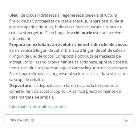
Uleiul de cocos hidrateaza si regenereaza pielea si structura
firelor de par, protejeaza de razele soarelui, repara tesuturile si
intarzie aparitia ridurilor, hidrateaza mainile uscate si lupta cu
celulita si vergeturi. Fiind bogat in
acid lauric
este un excelent
antioxidant.
Prepara un exfoliant anticelulitic benefic din ulei de cocos:
Se amesteca 2 linguri de zahar brun cu 2 linguri de zat de cafea si
4 linguri de ulei de cocos. Compozitia obtinuta se maseaza pe
intregul corp, lasand cateva minute sa actioneze, apoi se clateste.
Pentru un plus se poate adauga si cateva lingurite de scortisoara.
Scortisoara stimuleaza organismul sa furnizeze caldura si te ajuta
sa scapi de celulita.
Depozitare:
se depoziteaza in locuri uscate, la temperatura
camerei, ferit de accesul copiilor. A se flosi prealabil inainte de
data marcata pe ambalaj.
Informatii conformitate produs
Review-uri
(0)