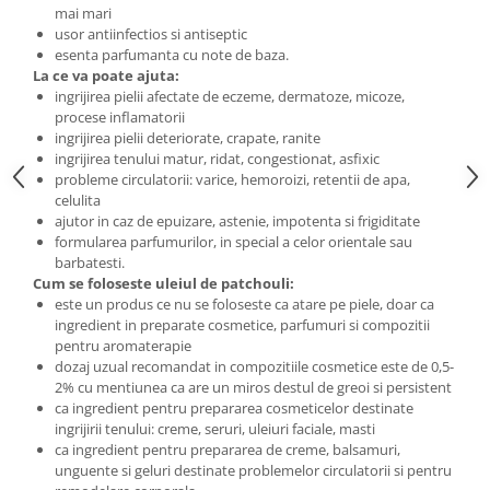
mai mari
usor antiinfectios si antiseptic
esenta parfumanta cu note de baza.
La ce va poate ajuta:
ingrijirea pielii afectate de eczeme, dermatoze, micoze,
procese inflamatorii
ingrijirea pielii deteriorate, crapate, ranite
ingrijirea tenului matur, ridat, congestionat, asfixic
probleme circulatorii: varice, hemoroizi, retentii de apa,
celulita
ajutor in caz de epuizare, astenie, impotenta si frigiditate
formularea parfumurilor, in special a celor orientale sau
barbatesti.
Cum se foloseste uleiul de patchouli:
este un produs ce nu se foloseste ca atare pe piele, doar ca
ingredient in preparate cosmetice, parfumuri si compozitii
pentru aromaterapie
dozaj uzual recomandat in compozitiile cosmetice este de 0,5-
2% cu mentiunea ca are un miros destul de greoi si persistent
ca ingredient pentru prepararea cosmeticelor destinate
ingrijirii tenului: creme, seruri, uleiuri faciale, masti
ca ingredient pentru prepararea de creme, balsamuri,
unguente si geluri destinate problemelor circulatorii si pentru