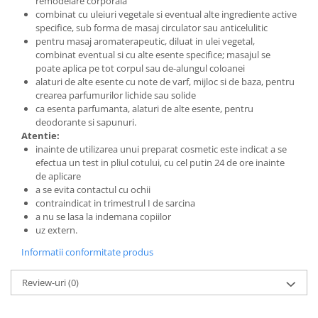
remodelare corporala
combinat cu uleiuri vegetale si eventual alte ingrediente active
specifice, sub forma de masaj circulator sau anticelulitic
pentru masaj aromaterapeutic, diluat in ulei vegetal,
combinat eventual si cu alte esente specifice; masajul se
poate aplica pe tot corpul sau de-alungul coloanei
alaturi de alte esente cu note de varf, mijloc si de baza, pentru
crearea parfumurilor lichide sau solide
ca esenta parfumanta, alaturi de alte esente, pentru
deodorante si sapunuri.
Atentie:
inainte de utilizarea unui preparat cosmetic este indicat a se
efectua un test in pliul cotului, cu cel putin 24 de ore inainte
de aplicare
a se evita contactul cu ochii
contraindicat in trimestrul I de sarcina
a nu se lasa la indemana copiilor
uz extern.
Informatii conformitate produs
Review-uri
(0)