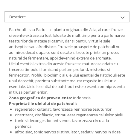
Digestie
Unturi alimentare
Imunitate
Sucuri
Descriere
Memorie
Produse instant
Somn usor
Lapte
Patchouli - sau Paciuli - o planta originara din Asia, al carei frunze
Produse sanatate sexuala
Paste
si esente extrase au fost folosite de mult timp pentru parfumarea
tesaturilor de matase si casmir, dar si pentru virtutile sale
Snacksuri
Produse pentru Ea
antiseptice sau afrodisiace. Frunzele proaspete de patchouli nu
Superalimente
Potenta barbati
au miros decat dupa ce sunt uscate si trecute printr-un proces
Atelierul de cafea si ceaiuri
natural de fermentare, apoi devenind extrem de aromate.
Produse pentru sportivi
Uleiul esential extras din aceste frunze se matureaza odata cu
Cafea
Proteine
trecerea timpului, furnizand parfum profund, misterios si
Ceaiuri simple
fermecator. Profilul biochimic al uleiului esential de Patchouli este
Suplimente fitness
unul deosebit, prezinta substante mai rar regasite in uleiurile
Ceaiuri medicinale compuse
Batoane proteice
esentiale. Uleiul esential de patchouli este o esenta omniprezenta
Ceaiuri Maté
Pentru antrenament
in trusa parfumierilor.
Zona geografica de provenienta:
Indonezia.
Cafea verde
Mama si copilul
Proprietatile uleiului de patchouli:
Ulei de Cocos
Produse pentru copii
regenerator cutanat, favorizeaza reinnoirea tesuturilor
cicatrizant, citofilactic, strimuleaza regenerarea celulelor pielii
Ulei de cocos de uz alimentar
Sarcina si alaptare
tonic si decongestionant venos, favorizeaza circulatia
Ulei de cocos de uz cosmetic
periferica
Alte produse din Cocos
afrodisiac, tonic nervos si stimulator, sedativ nervos in doze