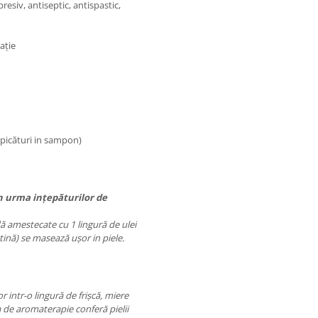
esiv, antiseptic, antispastic,
ație
picături in sampon)
in urma ințepăturilor de
ndă amestecate cu 1 lingură de ulei
tină) se masează ușor in piele.
 intr-o lingură de frișcă, miere
 de aromaterapie conferă pielii