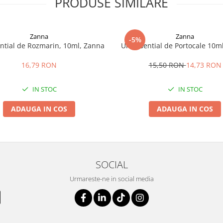
PRODUSE SIMILARE
Zanna
Zanna
-5%
ential de Rozmarin, 10ml, Zanna
Ulei esential de Portocale 10m
16,79 RON
15,50 RON
14,73 RON
IN STOC
IN STOC
ADAUGA IN COS
ADAUGA IN COS
SOCIAL
Urmareste-ne in social media