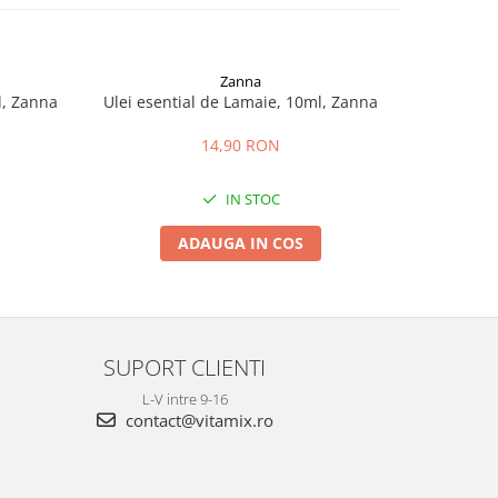
Zanna
l, Zanna
Ulei esential de Lamaie, 10ml, Zanna
Ulei ese
14,90 RON
IN STOC
ADAUGA IN COS
SUPORT CLIENTI
L-V intre 9-16
contact@vitamix.ro