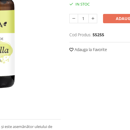
IN STOC
ADAUG
Cod Produs:
55255
Adauga la Favorite
a și este asemănător uleiului de