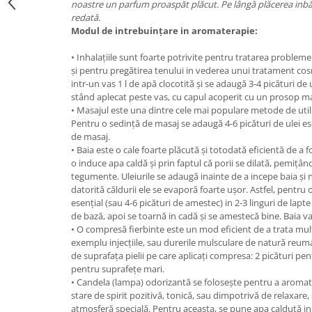
noastre un parfum proaspăt plăcut. Pe lângă plăcerea inbă
redată.
Modul de intrebuințare in aromaterapie:
• Inhalațiile sunt foarte potrivite pentru tratarea problemelor
și pentru pregătirea tenului in vederea unui tratament cos
intr-un vas 1 l de apă clocotită și se adaugă 3-4 picături de u
stând aplecat peste vas, cu capul acoperit cu un prosop m
• Masajul este una dintre cele mai populare metode de utiliz
Pentru o sedință de masaj se adaugă 4-6 picături de ulei es
de masaj.
• Baia este o cale foarte plăcută și totodată eficientă de a fo
o induce apa caldă și prin faptul că porii se dilată, pemițân
tegumente. Uleiurile se adaugă inainte de a incepe baia ș
datorită căldurii ele se evaporă foarte ușor. Astfel, pentru o
esențial (sau 4-6 picături de amestec) in 2-3 linguri de lapte
de bază, apoi se toarnă in cadă și se amestecă bine. Baia v
• O compresă fierbinte este un mod eficient de a trata mult
exemplu injecțiile, sau durerile mulsculare de natură reuma
de suprafața pielii pe care aplicați compresa: 2 picături pen
pentru suprafețe mari.
• Candela (lampa) odorizantă se folosește pentru a aromat
stare de spirit pozitivă, tonică, sau dimpotrivă de relaxare,
atmosferă specială. Pentru aceasta, se pune apa caldută in 