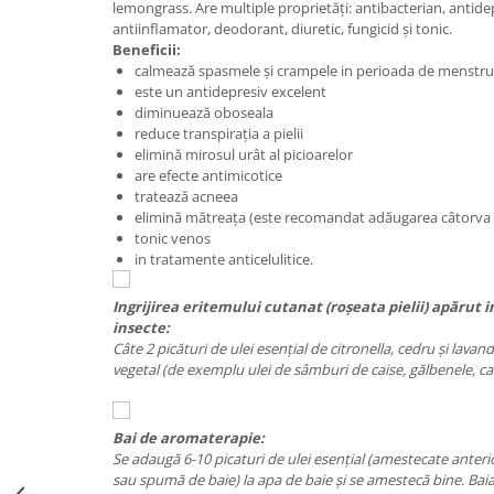
lemongrass. Are multiple proprietăți: antibacterian, antidepr
Digestie
Unturi alimentare
antiinflamator, deodorant, diuretic, fungicid și tonic.
Imunitate
Sucuri
Beneficii:
Memorie
Produse instant
calmează spasmele și crampele in perioada de menstru
este un antidepresiv excelent
Somn usor
Lapte
diminuează oboseala
Produse sanatate sexuala
Paste
reduce transpirația a pielii
elimină mirosul urât al picioarelor
Snacksuri
Produse pentru Ea
are efecte antimicotice
Superalimente
Potenta barbati
tratează acneea
Atelierul de cafea si ceaiuri
elimină mătreața (este recomandat adăugarea câtorva 
Produse pentru sportivi
tonic venos
Cafea
Proteine
in tratamente anticelulitice.
Ceaiuri simple
Suplimente fitness
Ceaiuri medicinale compuse
I
ngrijirea eritemului cutanat (roșeata pielii) apărut 
Batoane proteice
insecte:
Ceaiuri Maté
Pentru antrenament
Câte 2 picături de ulei esențial de citronella, cedru și lava
Cafea verde
Mama si copilul
vegetal (de exemplu ulei de sâmburi de caise, gălbenele, ca
Ulei de Cocos
Produse pentru copii
Ulei de cocos de uz alimentar
Sarcina si alaptare
Bai de aromaterapie:
Ulei de cocos de uz cosmetic
Se adaugă 6-10 picaturi de ulei esențial (amestecate anterior
sau spumă de baie) la apa de baie și se amestecă bine. Baia
Alte produse din Cocos