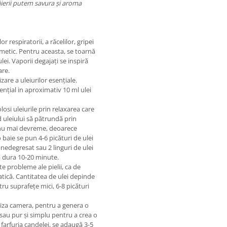
ierii putem savura și aroma
 respiratorii, a răcelilor, gripei
metic. Pentru aceasta, se toarnă
lei. Vaporii degajați se inspiră
are.
are a uleiurilor esențiale.
ențial in aproximativ 10 ml ulei
losi uleiurile prin relaxarea care
d uleiului să pătrundă prin
i nu mai devreme, deoarece
 baie se pun 4-6 picături de ulei
 nedegresat sau 2 linguri de ulei
a dura 10-20 minute.
e probleme ale pielii, ca de
tică. Cantitatea de ulei depinde
tru suprafețe mici, 6-8 picături
iza camera, pentru a genera o
 sau pur și simplu pentru a crea o
farfuria candelei, se adaugă 3-5