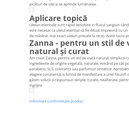
picături de ulei și se aprinde lumânarea.
Aplicare topică
Uleiuri esențiale sunt rapid absobite in fluxul sanguin când
este necesar ca uleiul esențial să fie diluat impreună cu un u
de măsline, mai exact uleiuri presate la rece). Acest lucru prev
Zanna - pentru un stil de 
natural și curat
Am creat Zanna, pentru un stil de viață natural, simplu și c
ingrediente de origine vegetală, naturale, evitând pe cât pos
parabenii, SLS, coloranții sau parfumuri sintetice. Apropie
alegere conştientă, o formă de manifestare a unei filozofi d
găsim soluţii şi răspunsuri simple, curate, nealterate, pent
ingrijire.
Informatii conformitate produs