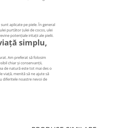
 sunt aplicate pe piele. În general
lei purtător (ulei de cocos, ulei
ine potențiale iritații ale pielii.
viață simplu,
urat. Am preferat să folosim
ibil chiar și conservanții,
rea de natură este tot mai des o
e viaţă, menită să ne ajute să
ru diferitele noastre nevoi de