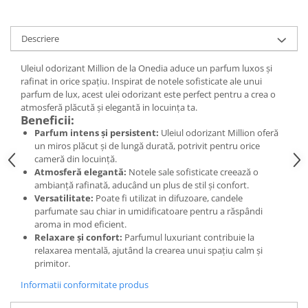
Digestie
Unturi alimentare
Imunitate
Sucuri
Descriere
Memorie
Produse instant
Somn usor
Lapte
Uleiul odorizant Million de la Onedia aduce un parfum luxos și
Produse sanatate sexuala
Paste
rafinat in orice spațiu. Inspirat de notele sofisticate ale unui
parfum de lux, acest ulei odorizant este perfect pentru a crea o
Snacksuri
Produse pentru Ea
atmosferă plăcută și elegantă in locuința ta.
Superalimente
Potenta barbati
Beneficii:
Atelierul de cafea si ceaiuri
Parfum intens și persistent:
Uleiul odorizant Million oferă
Produse pentru sportivi
un miros plăcut și de lungă durată, potrivit pentru orice
Cafea
Proteine
cameră din locuință.
Ceaiuri simple
Atmosferă elegantă:
Notele sale sofisticate creează o
Suplimente fitness
ambianță rafinată, aducând un plus de stil și confort.
Ceaiuri medicinale compuse
Batoane proteice
Versatilitate:
Poate fi utilizat in difuzoare, candele
Ceaiuri Maté
Pentru antrenament
parfumate sau chiar in umidificatoare pentru a răspândi
aroma in mod eficient.
Cafea verde
Mama si copilul
Relaxare și confort:
Parfumul luxuriant contribuie la
Ulei de Cocos
Produse pentru copii
relaxarea mentală, ajutând la crearea unui spațiu calm și
primitor.
Ulei de cocos de uz alimentar
Sarcina si alaptare
Ulei de cocos de uz cosmetic
Informatii conformitate produs
Alte produse din Cocos