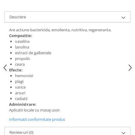
Digestie
Unturi alimentare
Imunitate
Sucuri
Descriere
Memorie
Produse instant
Somn usor
Lapte
Are actiune bactericida, emolienta, nutritiva, regeneranta.
Produse sanatate sexuala
Paste
Compozitie:
vaselina
Snacksuri
Produse pentru Ea
lanolina
Superalimente
Potenta barbati
extract de galbenele
Atelierul de cafea si ceaiuri
propolis
Produse pentru sportivi
ceara
Cafea
Proteine
Efecte:
Ceaiuri simple
hemoroizi
Suplimente fitness
plagi
Ceaiuri medicinale compuse
Batoane proteice
varice
Ceaiuri Maté
Pentru antrenament
arsuri
radiatii
Cafea verde
Mama si copilul
Administrare:
Ulei de Cocos
Produse pentru copii
Aplicatii locale cu masaj usor.
Ulei de cocos de uz alimentar
Sarcina si alaptare
Informatii conformitate produs
Ulei de cocos de uz cosmetic
Alte produse din Cocos
Review-uri
(0)