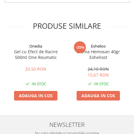
PRODUSE SIMILARE
Onedia
Exhelios
-35%
Gel cu Efect de Racire
Crema Hemosan 40gr
500ml One Reumatic
Exheliost
20,50 RON
24,10 RON
15,67 RON
IN STOC
IN STOC
ADAUGA IN COS
ADAUGA IN COS
NEWSLETTER
Nu rata ofertele si promotiile noastre