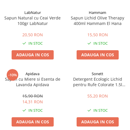
LabNatur
Hammam
Sapun Natural cu Ceai Verde
Sapun Lichid Olive Therapy
100gr LabNatur
400ml Hammam El Hana
20,50 RON
15,50 RON
IN STOC
IN STOC
ADAUGA IN COS
ADAUGA IN COS
Apidava
Sonett
-10%
Sapun cu Miere si Esenta de
Detergent Ecologic Lichid
Lavanda Apidava
pentru Rufe Colorate 1.5l
Sonett
15,90 RON
55,20 RON
14,31 RON
IN STOC
IN STOC
ADAUGA IN COS
ADAUGA IN COS