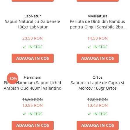
Afectiuni cronice
Dulciuri, patiserii
Produse pentru plaja
Geluri de dus naturale
Sanatatea ochilor
Indulcitori
LabNatur
VivaNatura
Vopsele
Hepato-biliare
Miere
Sapun Natural cu Galbenele
Periuta de Dinti din Bambus
Produse de uz casnic
Depresie, anxietate
Patiserii
100gr LabNatur
pentru Gingii Sensibile 2buc
Vivanatura
Diabet
Bomboane
Produse pentru bucatarie
20,50 RON
14,50 RON
Glanda tiroida
Gume de mestecat
Produse igienizare
IN STOC
IN STOC
Probleme renale
Siropuri, gemuri
Deodorante
Prostata, urologie
Ciocolata
Igiena orala
ADAUGA IN COS
ADAUGA IN COS
Sistem nervos
Batoane de cereale si fructe
Relaxare
Sistemul osos
Miere Manuka
Protectie antivirala
Hammam
Ortos
-30%
Produse naturiste
Mancare sanatoasa
Sare de baie
Pielor Hammam Sapun Lichid
Sapun cu Lapte de Capra si
Sapunuri
Arabian Oud 400ml Valentino
Detoxifiere
Cereale
Morcov 100gr Ortos
Detergenti Bio
Antiinflamator
Leguminoase
15,50 RON
12,00 RON
Antioxidanti
Paine, faina si mixuri
10,85 RON
10,43 RON
Antitumorale
Sosuri
IN STOC
IN STOC
Articulatii sanatoase
Uleiuri alimentare
ADAUGA IN COS
ADAUGA IN COS
Cardiovasculare
Ulei CBD