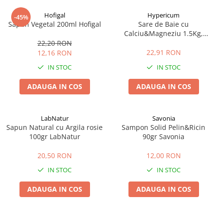
Hofigal
Hypericum
-45%
Sapun Vegetal 200ml Hofigal
Sare de Baie cu
Calciu&Magneziu 1.5Kg,
Hypericum
22,20 RON
22,91 RON
12,16 RON
IN STOC
IN STOC
ADAUGA IN COS
ADAUGA IN COS
LabNatur
Savonia
Sapun Natural cu Argila rosie
Sampon Solid Pelin&Ricin
100gr LabNatur
90gr Savonia
20,50 RON
12,00 RON
IN STOC
IN STOC
ADAUGA IN COS
ADAUGA IN COS