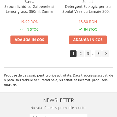
Zanna
Sonett
Sapun lichid cu Galbenele si
Detergent Ecologic pentru
Lemongrass, 350ml, Zanna
Spalat Vase cu Lamaie 300ml
Sonett
19,99 RON
13,30 RON
IN STOC
IN STOC
ADAUGA IN COS
ADAUGA IN COS
1
2
3
8
...
Produse de uz casnic pentru orice activitate. Daca trebuie sa scapati de
o pata, sau trebuie sa curatati baia, nu ezitati sa incercati produsele
noastre.
NEWSLETTER
Nu rata ofertele si promotiile noastre