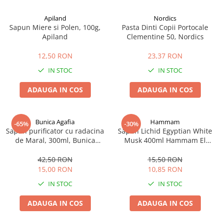
Apiland
Nordics
Sapun Miere si Polen, 100g,
Pasta Dinti Copii Portocale
Apiland
Clementine 50, Nordics
12,50 RON
23,37 RON
IN STOC
IN STOC
ADAUGA IN COS
ADAUGA IN COS
Bunica Agafia
Hammam
-65%
-30%
Sapun purificator cu radacina
Sapun Lichid Egyptian White
de Maral, 300ml, Bunica
Musk 400ml Hammam El
Agafia
Hana
42,50 RON
15,50 RON
15,00 RON
10,85 RON
IN STOC
IN STOC
ADAUGA IN COS
ADAUGA IN COS