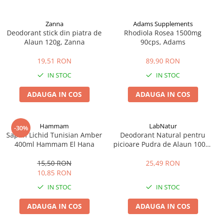
Digestie
Unturi alimentare
Imunitate
Sucuri
Zanna
Adams Supplements
Memorie
Produse instant
Deodorant stick din piatra de
Rhodiola Rosea 1500mg
Alaun 120g, Zanna
90cps, Adams
Somn usor
Lapte
Produse sanatate sexuala
Paste
19,51 RON
89,90 RON
Snacksuri
Produse pentru Ea
IN STOC
IN STOC
Superalimente
Potenta barbati
Atelierul de cafea si ceaiuri
ADAUGA IN COS
ADAUGA IN COS
Produse pentru sportivi
Cafea
Proteine
Ceaiuri simple
Suplimente fitness
Hammam
LabNatur
-30%
Ceaiuri medicinale compuse
Sapun Lichid Tunisian Amber
Deodorant Natural pentru
Batoane proteice
400ml Hammam El Hana
picioare Pudra de Alaun 100gr
Ceaiuri Maté
Pentru antrenament
LabNatur
Cafea verde
Mama si copilul
15,50 RON
25,49 RON
Ulei de Cocos
10,85 RON
Produse pentru copii
Ulei de cocos de uz alimentar
IN STOC
IN STOC
Sarcina si alaptare
Ulei de cocos de uz cosmetic
ADAUGA IN COS
ADAUGA IN COS
Alte produse din Cocos