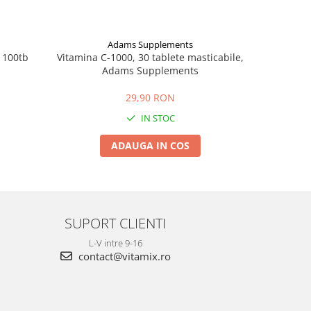
Adams Supplements
 100tb
Vitamina C-1000, 30 tablete masticabile,
C-1500
Adams Supplements
29,90 RON
IN STOC
ADAUGA IN COS
SUPORT CLIENTI
L-V intre 9-16
contact@vitamix.ro