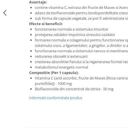
Avantaje:
Digestie
Unturi alimentare
contine vitamina C, extrasa din fructe de Maces si Ace
Imunitate
Sucuri
adaos de bioflavonoide pentru biodisponibilitate cresc
Memorie
Produse instant
sub forma de capsule vegetale, ce pot fi administrate s
Efecte si beneficii:
Somn usor
Lapte
functionarea normala a sistemului imunitar
Produse sanatate sexuala
Paste
protejarea celulelor impotriva stresului oxidativ
formarea normala a colagenului pentru functionarea op
Snacksuri
Produse pentru Ea
sistemului osos, a ligamentelor, a gingiilor, a dintilor si a 
Superalimente
Potenta barbati
functionarea normala a sistemului nervos si mentinerea
Atelierul de cafea si ceaiuri
reducerea oboselii si extenuarii
Produse pentru sportivi
cresterea absorbtiei fierului si la regenerarea formei re
Cafea
Proteine
metabolismul energetic normal
Ceaiuri simple
Compozitie (Per 1 capsula):
Suplimente fitness
Vitamina C (acid ascorbic, fructe de Maces [Rosa canina
Ceaiuri medicinale compuse
Batoane proteice
punicifolia]) - 1000 mg
Ceaiuri Maté
Pentru antrenament
Bioflavonoide din concentrat de citrice - 50 mg
Cafea verde
Mama si copilul
Informatii conformitate produs
Ulei de Cocos
Produse pentru copii
Ulei de cocos de uz alimentar
Sarcina si alaptare
Ulei de cocos de uz cosmetic
Alte produse din Cocos