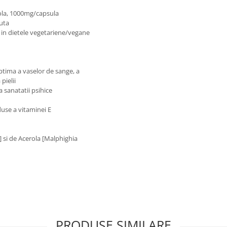
rola, 1000mg/capsula
uta
i in dietele vegetariene/vegane
tima a vaselor de sange, a
pielii
 sanatatii psihice
duse a vitaminei E
] si de Acerola [Malphighia
PRODUSE SIMILARE