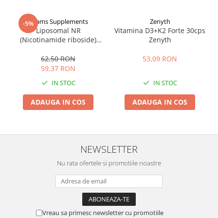
Adams Supplements
Zenyth
-5%
Liposomal NR
Vitamina D3+K2 Forte 30cps
(Nicotinamide riboside)
Zenyth
300mg 30cps, Adams
Supplements
62,50 RON
53,09 RON
59,37 RON
IN STOC
IN STOC
ADAUGA IN COS
ADAUGA IN COS
NEWSLETTER
Nu rata ofertele si promotiile noastre
Vreau sa primesc newsletter cu promotiile