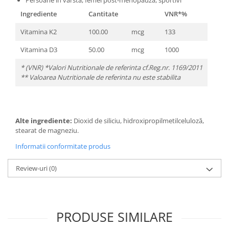
Persoane in vârstă, femei post-menopauză, sportivi
Ingrediente
Cantitate
VNR*%
Vitamina K2
100.00
mcg
133
Vitamina D3
50.00
mcg
1000
* (VNR) *Valori Nutritionale de referinta cf.Reg.nr. 1169/2011
** Valoarea Nutritionale de referinta nu este stabilita
Alte ingrediente:
Dioxid de siliciu, hidroxipropilmetilceluloză,
stearat de magneziu.
Informatii conformitate produs
Review-uri
(0)
PRODUSE SIMILARE