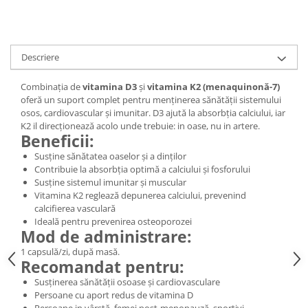
Digestie
Unturi alimentare
Imunitate
Sucuri
Memorie
Produse instant
Descriere
Somn usor
Lapte
Produse sanatate sexuala
Paste
Combinația de
vitamina D3
și
vitamina K2 (menaquinonă-7)
Snacksuri
oferă un suport complet pentru menținerea sănătății sistemului
Produse pentru Ea
osos, cardiovascular și imunitar. D3 ajută la absorbția calciului, iar
Superalimente
Potenta barbati
K2 il direcționează acolo unde trebuie: in oase, nu in artere.
Atelierul de cafea si ceaiuri
Produse pentru sportivi
Beneficii:
Cafea
Susține sănătatea oaselor și a dinților
Proteine
Contribuie la absorbția optimă a calciului și fosforului
Ceaiuri simple
Suplimente fitness
Susține sistemul imunitar și muscular
Ceaiuri medicinale compuse
Batoane proteice
Vitamina K2 reglează depunerea calciului, prevenind
Ceaiuri Maté
calcifierea vasculară
Pentru antrenament
Ideală pentru prevenirea osteoporozei
Cafea verde
Mama si copilul
Mod de administrare:
Ulei de Cocos
Produse pentru copii
1 capsulă/zi, după masă.
Recomandat pentru:
Ulei de cocos de uz alimentar
Sarcina si alaptare
Susținerea sănătății osoase și cardiovasculare
Ulei de cocos de uz cosmetic
Persoane cu aport redus de vitamina D
Alte produse din Cocos