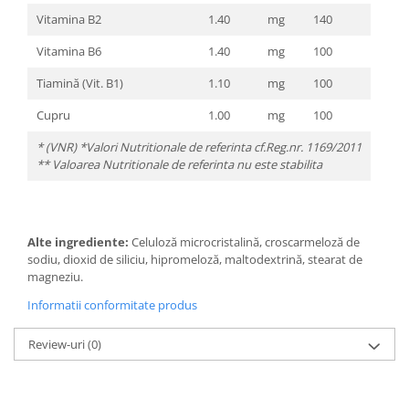
Vitamina B2
1.40
mg
140
Vitamina B6
1.40
mg
100
Tiamină (Vit. B1)
1.10
mg
100
Cupru
1.00
mg
100
* (VNR) *Valori Nutritionale de referinta cf.Reg.nr. 1169/2011
** Valoarea Nutritionale de referinta nu este stabilita
Alte ingrediente:
Celuloză microcristalină, croscarmeloză de
sodiu, dioxid de siliciu, hipromeloză, maltodextrină, stearat de
magneziu.
Informatii conformitate produs
Review-uri
(0)