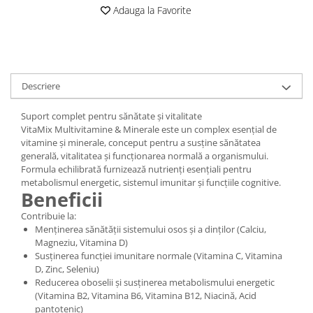
Digestie
Unturi alimentare
Adauga la Favorite
Imunitate
Sucuri
Memorie
Produse instant
Somn usor
Lapte
Produse sanatate sexuala
Paste
Descriere
Snacksuri
Produse pentru Ea
Suport complet pentru sănătate și vitalitate
Superalimente
Potenta barbati
VitaMix Multivitamine & Minerale este un complex esențial de
Atelierul de cafea si ceaiuri
Produse pentru sportivi
vitamine și minerale, conceput pentru a susține sănătatea
generală, vitalitatea și funcționarea normală a organismului.
Cafea
Proteine
Formula echilibrată furnizează nutrienți esențiali pentru
Ceaiuri simple
Suplimente fitness
metabolismul energetic, sistemul imunitar și funcțiile cognitive.
Ceaiuri medicinale compuse
Beneficii
Batoane proteice
Ceaiuri Maté
Pentru antrenament
Contribuie la:
Cafea verde
Menținerea sănătății sistemului osos și a dinților (Calciu,
Mama si copilul
Magneziu, Vitamina D)
Ulei de Cocos
Produse pentru copii
Susținerea funcției imunitare normale (Vitamina C, Vitamina
Ulei de cocos de uz alimentar
D, Zinc, Seleniu)
Sarcina si alaptare
Reducerea oboselii și susținerea metabolismului energetic
Ulei de cocos de uz cosmetic
(Vitamina B2, Vitamina B6, Vitamina B12, Niacină, Acid
Alte produse din Cocos
pantotenic)