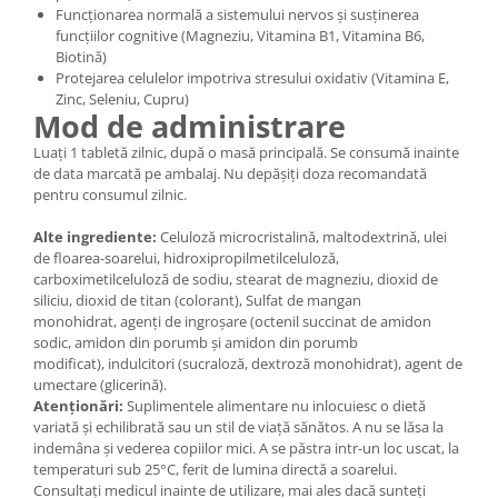
Funcționarea normală a sistemului nervos și susținerea
funcțiilor cognitive (Magneziu, Vitamina B1, Vitamina B6,
Biotină)
Protejarea celulelor impotriva stresului oxidativ (Vitamina E,
Zinc, Seleniu, Cupru)
Mod de administrare
Luați 1 tabletă zilnic, după o masă principală. Se consumă inainte
de data marcată pe ambalaj. Nu depășiți doza recomandată
pentru consumul zilnic.
Alte ingrediente:
Celuloză microcristalină, maltodextrină, ulei
de floarea-soarelui, hidroxipropilmetilceluloză,
carboximetilceluloză de sodiu, stearat de magneziu, dioxid de
siliciu, dioxid de titan (colorant), Sulfat de mangan
monohidrat, agenți de ingroșare (octenil succinat de amidon
sodic, amidon din porumb și amidon din porumb
modificat), indulcitori (sucraloză, dextroză monohidrat), agent de
umectare (glicerină).
Atenționări:
Suplimentele alimentare nu inlocuiesc o dietă
variată și echilibrată sau un stil de viață sănătos. A nu se lăsa la
indemâna și vederea copiilor mici. A se păstra intr-un loc uscat, la
temperaturi sub 25°C, ferit de lumina directă a soarelui.
Consultați medicul inainte de utilizare, mai ales dacă sunteți