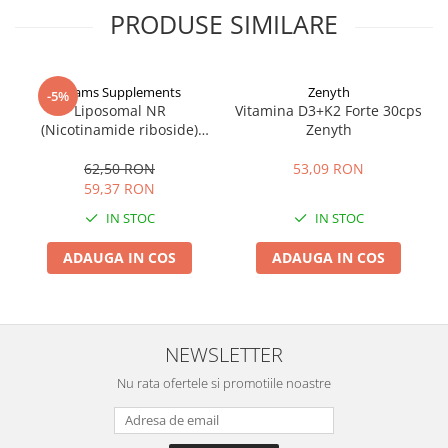
PRODUSE SIMILARE
Adams Supplements
Zenyth
-5%
Liposomal NR
Vitamina D3+K2 Forte 30cps
(Nicotinamide riboside)
Zenyth
300mg 30cps, Adams
Supplements
62,50 RON
53,09 RON
59,37 RON
IN STOC
IN STOC
ADAUGA IN COS
ADAUGA IN COS
NEWSLETTER
Nu rata ofertele si promotiile noastre