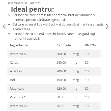
insărcinată sau alăptați.
Ideal pentru:
Persoanele care doresc un aport echilibrat de vitamine și
minerale pentru sănătatea generală.
Cei care au un stil de viață activ și doresc să-și mențină energia
și vitalitatea.
Persoanele cu o dietă dezechilibrată, care nu asigură toți
nutrienții esențiali.
Ingrediente
Cantitate
VNR*%
Vitamina A
800.00
mcg
100
Calciu
240.00
mg
30
Acid folic
200.00
mcg
100
Iod
150.00
mcg
100
Magneziu
120.00
mg
32
Vitamina C
80.00
mg
100
Vitamina K1
75.00
mcg
100