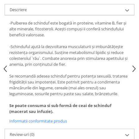
Digestie
Unturi alimentare
Descriere
Imunitate
Sucuri
Memorie
Produse instant
-Pulberea de schinduf este bogată in proteine, vitamine B, fier și
Somn usor
Lapte
alte minerale, fitosteroli. Acești compuși ii conferă schindufului
beneficii valoroase.
Produse sanatate sexuala
Paste
Snacksuri
Produse pentru Ea
-Schinduful ajută la dezvoltarea musculaturii și imbunătățește
Superalimente
rezistența organismului. Susține metabolismul lipidic și reduce
Potenta barbati
colesterolul `rău`. Combate anorexia prin stimularea apetitului și
Atelierul de cafea si ceaiuri
Produse pentru sportivi
anemia, prin conținutul de fier.
Cafea
Proteine
Se recomandă adesea schinduf pentru potența sexuală, tratarea
Ceaiuri simple
Suplimente fitness
frigidității sau impotenței. Este potrivit pentru a condimenta
Ceaiuri medicinale compuse
Batoane proteice
mâncărurile din legume, cereale (mai ales orezul) sau
Ceaiuri Maté
leguminoase, sosurile pentru paste sau salate, brânzeturile.
Pentru antrenament
Cafea verde
Mama si copilul
Se poate consuma si sub formă de ceai de schinduf
Ulei de Cocos
(macerat sau infuzie).
Produse pentru copii
Ulei de cocos de uz alimentar
Sarcina si alaptare
Informatii conformitate produs
Ulei de cocos de uz cosmetic
Review-uri
(0)
Alte produse din Cocos