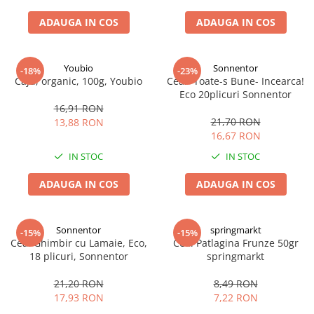
ADAUGA IN COS
ADAUGA IN COS
Youbio
Sonnentor
-18%
-23%
Caju, organic, 100g, Youbio
Ceai -Toate-s Bune- Incearca!
Eco 20plicuri Sonnentor
16,91 RON
21,70 RON
13,88 RON
16,67 RON
IN STOC
IN STOC
ADAUGA IN COS
ADAUGA IN COS
Sonnentor
springmarkt
-15%
-15%
Ceai Ghimbir cu Lamaie, Eco,
Ceai Patlagina Frunze 50gr
18 plicuri, Sonnentor
springmarkt
21,20 RON
8,49 RON
17,93 RON
7,22 RON