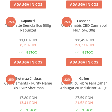
ADAUGA IN COS
ADAUGA IN COS
Rapunzel
Cannapol
-25%
-25%
Torchiette Semola Eco 500g
Ulei canabis CBD Cannapol
Rapunzel
No.1 5%, 30g
11,00 RON
388,49 RON
8,25 RON
291,37 RON
IN STOC
IN STOC
ADAUGA IN COS
ADAUGA IN COS
Shotimaa Chakras
Gullon
-25%
-22%
Ceai Elements - Purity Flame
Biscuiti cu Fibre Fara Zahar
Bio 16Dz Shotimaa
Adaugat cu Indulcitori 450gr
Gullon
17,80 RON
27,59 RON
13,41 RON
21,52 RON
IN STOC
IN STOC