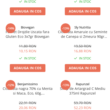
IN STOC
IN STOC
ADAUGA IN COS
ADAUGA IN COS
Biovegan
Sly Nutritia
-14%
-13%
Pachet Drojdie Uscata fara
Ciocolata Amaruie cu Seminte
Gluten Eco 3x7gr Biovegan
de Canepa si Zmeura 90gr
Stevia
11,80 RON
19,50 RON
10,15 RON
16,88 RON
IN STOC
IN STOC
ADAUGA IN COS
ADAUGA IN COS
Benjamissimo
Rapunzel
-12%
-13%
Ciocolata nagra 70% cu Menta
Sirop de Artargrad C Mediu
si Maca, Eco, 60g,
375ml Rapunzel
Benjamissimo
22,91 RON
59,70 RON
20,06 RON
52,23 RON