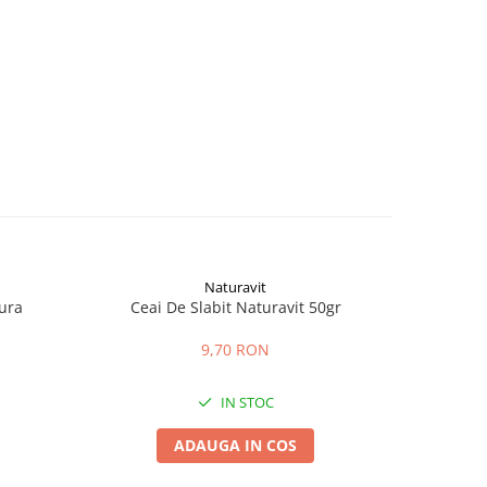
Naturavit
ura
Ceai De Slabit Naturavit 50gr
Ceai de
9,70 RON
IN STOC
ADAUGA IN COS