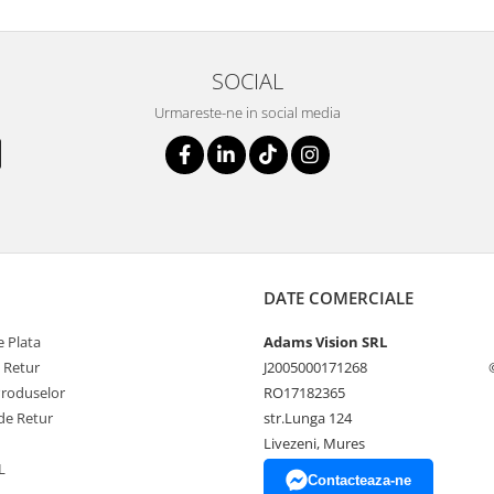
SOCIAL
Urmareste-ne in social media
DATE COMERCIALE
 Plata
Adams Vision SRL
e Retur
J2005000171268
Produselor
RO17182365
de Retur
str.Lunga 124
Livezeni, Mures
L
Contacteaza-ne