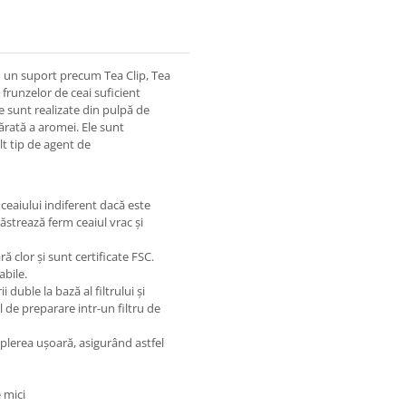
 cu un suport precum Tea Clip, Tea
ă frunzelor de ceai suficient
e sunt realizate din pulpă de
vărată a aromei. Ele sunt
alt tip de agent de
ceaiului indiferent dacă este
păstrează ferm ceaiul vrac și
ără clor și sunt certificate FSC.
abile.
 duble la bază al filtrului și
 de preparare intr-un filtru de
lerea ușoară, asigurând astfel
 mici