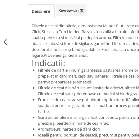
Digestie
Unturi alimentare
Review-uri
(0)
Descriere
Imunitate
Sucuri
Memorie
Produse instant
Filtrele de ceai din hârtie, dimensiunea M, pot fi utilizate
Somn usor
Lapte
Click, Stick sau Top Holder. Baza extensibilă a filtrului ofer
Produse sanatate sexuala
Paste
spațiu pentru a-și dezvălui pe deplin aroma. Filtrele noastr
abaca, celuloză și fibre de sigilare, garantând filtrarea ade
Snacksuri
Produse pentru Ea
decolorate fără clor și biodegradabile. Fără lipici sau orice 
Superalimente
Potenta barbati
legare.Proveniență: Germania .
Atelierul de cafea si ceaiuri
Indicatii:
Produse pentru sportivi
Cafea
Filtrele de hârtie Finum garantează păstrarea aromelor 
Proteine
preparat in căni mari, cești sau pahare. Filtrele de ceai 
Ceaiuri simple
Suplimente fitness
permit prepararea aromatică.
Ceaiuri medicinale compuse
Batoane proteice
Filtrele de ceai din hârtie sunt lipsite de adezivi, albite f
Ceaiuri Maté
Filtrele de ceai sunt prietenoase cu mediul și biodegrad
Pentru antrenament
Frunzele de ceai vrac se pot hidrata optim datorită plierii
Cafea verde
Mama si copilul
spațiului permisiv, garantând cel mai bun proces posibil
Ulei de Cocos
hârtie.
Produse pentru copii
Gura de umplere mai largă a fost concepută pentru ump
Ulei de cocos de uz alimentar
Sarcina si alaptare
precizie și pierderi minime de ceai vrac.
Ulei de cocos de uz cosmetic
Aromatreu® hârtie albă (fără clor)
Ideală pentru porțiuni de ceașcă, precum și pentru oale
Alte produse din Cocos