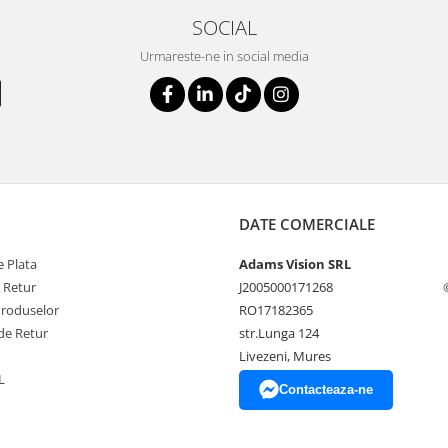
SOCIAL
Urmareste-ne in social media
DATE COMERCIALE
 Plata
Adams Vision SRL
e Retur
J2005000171268
Produselor
RO17182365
de Retur
str.Lunga 124
Livezeni, Mures
L
Contacteaza-ne