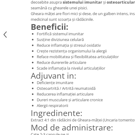
deosebite asupra
sistemului imunitar
și
osteoarticular
Digestie
Unturi alimentare
seamănă cu ghearele unei pisici.
Imunitate
Sucuri
Gheara mâței are flori mici și dese, de un galben intens, insă
Memorie
Produse instant
medicinal sunt scoarța și rădăcinile.
Beneficii:
Somn usor
Lapte
Fortifică sistemul imunitar
Produse sanatate sexuala
Paste
Susține diviziunea celulară
Snacksuri
Produse pentru Ea
Reduce inflamația și stresul oxidativ
Superalimente
Crește rezistența organismului la alergii
Potenta barbati
Reface mobilitatea și flexibilitatea articulațiilor
Atelierul de cafea si ceaiuri
Produse pentru sportivi
Reduce durererile articulare
Cafea
Scade inflamația la nivelul articulațiilor
Proteine
Adjuvant in:
Ceaiuri simple
Suplimente fitness
Deficiențe imunitare
Ceaiuri medicinale compuse
Batoane proteice
Osteoartrită / Artrită reumatoidă
Ceaiuri Maté
Pentru antrenament
Reducerea inflamației articulare
Cafea verde
Dureri musculare și articulare cronice
Mama si copilul
Alergii respiratorii
Ulei de Cocos
Produse pentru copii
Ingredinente:
Ulei de cocos de uz alimentar
Sarcina si alaptare
Extract 4:1 din rădăcini de Gheara-mâței (Uncaria tomentos
Ulei de cocos de uz cosmetic
Mod de administrare:
Alte produse din Cocos
Cate 2-3 capsule pe zi.