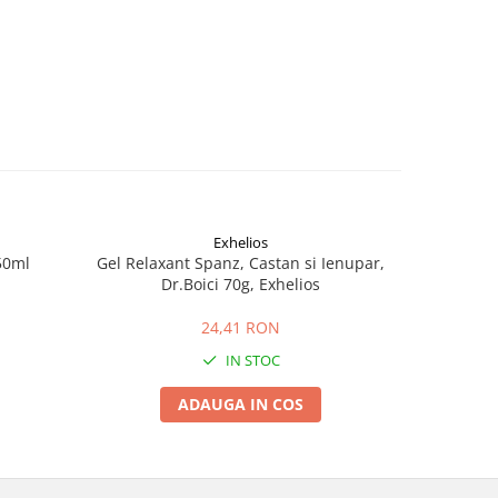
Exhelios
50ml
Gel Relaxant Spanz, Castan si Ienupar,
Co
Dr.Boici 70g, Exhelios
24,41 RON
IN STOC
ADAUGA IN COS