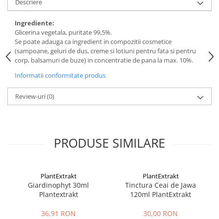
Descriere
Digestie
Unturi alimentare
Imunitate
Sucuri
Ingrediente:
Memorie
Produse instant
Glicerina vegetala, puritate 99,5%.
Se poate adauga ca ingredient in compozitii cosmetice
Somn usor
Lapte
(sampoane, geluri de dus, creme si lotiuni pentru fata si pentru
Produse sanatate sexuala
Paste
corp, balsamuri de buze) in concentratie de pana la max. 10%.
Snacksuri
Produse pentru Ea
Informatii conformitate produs
Superalimente
Potenta barbati
Atelierul de cafea si ceaiuri
Review-uri
(0)
Produse pentru sportivi
Cafea
Proteine
Ceaiuri simple
Suplimente fitness
Ceaiuri medicinale compuse
Batoane proteice
PRODUSE SIMILARE
Ceaiuri Maté
Pentru antrenament
Cafea verde
Mama si copilul
Ulei de Cocos
PlantExtrakt
PlantExtrakt
Produse pentru copii
Giardinophyt 30ml
Tinctura Ceai de Jawa
Ulei de cocos de uz alimentar
Sarcina si alaptare
Plantextrakt
120ml PlantExtrakt
Ulei de cocos de uz cosmetic
36,91 RON
30,00 RON
Alte produse din Cocos