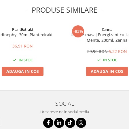
PRODUSE SIMILARE
PlantExtrakt
Zanna
-83%
rdinophyt 30ml Plantextrakt
Ulei de masaj Energizant cu L
Menta, 200ml, Zanna
36,91 RON
29,90 RON
5,22 RON
IN STOC
IN STOC
ADAUGA IN COS
ADAUGA IN COS
SOCIAL
Urmareste-ne in social media