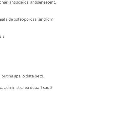
onar; antiscleros, antisenescent.
aniata de osteoporoza, sindrom
ala
 putina apa, o data pe zi.
elua administrarea dupa 1 sau 2