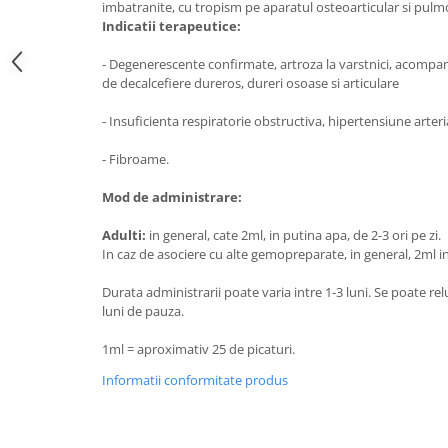
imbatranite, cu tropism pe aparatul osteoarticular si pulm
Digestie
Unturi alimentare
Indicatii terapeutice:
Imunitate
Sucuri
Memorie
Produse instant
- Degenerescente confirmate, artroza la varstnici, acomp
de decalcefiere dureros, dureri osoase si articulare
Somn usor
Lapte
Produse sanatate sexuala
Paste
- Insuficienta respiratorie obstructiva, hipertensiune arteri
Snacksuri
Produse pentru Ea
- Fibroame.
Superalimente
Potenta barbati
Atelierul de cafea si ceaiuri
Mod de administrare:
Produse pentru sportivi
Cafea
Proteine
Adulti:
in general, cate 2ml, in putina apa, de 2-3 ori pe zi.
Ceaiuri simple
In caz de asociere cu alte gemopreparate, in general, 2ml in
Suplimente fitness
Ceaiuri medicinale compuse
Batoane proteice
Durata administrarii poate varia intre 1-3 luni. Se poate r
Ceaiuri Maté
Pentru antrenament
luni de pauza.
Cafea verde
Mama si copilul
1ml = aproximativ 25 de picaturi.
Ulei de Cocos
Produse pentru copii
Informatii conformitate produs
Ulei de cocos de uz alimentar
Sarcina si alaptare
Ulei de cocos de uz cosmetic
Alte produse din Cocos