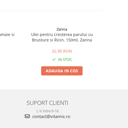
Zanna
amaie si
Ulei pentru cresterea parului cu
Spray cu U
Brusture si Ricin, 150ml, Zanna
32,90 RON
IN STOC
ADAUGA IN COS
SUPORT CLIENTI
L-V intre 9-16
contact@vitamix.ro