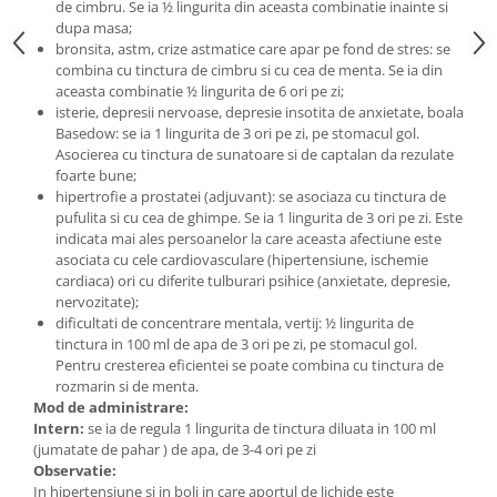
de cimbru. Se ia ½ lingurita din aceasta combinatie inainte si
dupa masa;
bronsita, astm, crize astmatice care apar pe fond de stres: se
combina cu tinctura de cimbru si cu cea de menta. Se ia din
aceasta combinatie ½ lingurita de 6 ori pe zi;
isterie, depresii nervoase, depresie insotita de anxietate, boala
Basedow: se ia 1 lingurita de 3 ori pe zi, pe stomacul gol.
Asocierea cu tinctura de sunatoare si de captalan da rezulate
foarte bune;
hipertrofie a prostatei (adjuvant): se asociaza cu tinctura de
pufulita si cu cea de ghimpe. Se ia 1 lingurita de 3 ori pe zi. Este
indicata mai ales persoanelor la care aceasta afectiune este
asociata cu cele cardiovasculare (hipertensiune, ischemie
cardiaca) ori cu diferite tulburari psihice (anxietate, depresie,
nervozitate);
dificultati de concentrare mentala, vertij: ½ lingurita de
tinctura in 100 ml de apa de 3 ori pe zi, pe stomacul gol.
Pentru cresterea eficientei se poate combina cu tinctura de
rozmarin si de menta.
Mod de administrare:
Intern:
se ia de regula 1 lingurita de tinctura diluata in 100 ml
(jumatate de pahar ) de apa, de 3-4 ori pe zi
Observatie:
In hipertensiune si in boli in care aportul de lichide este