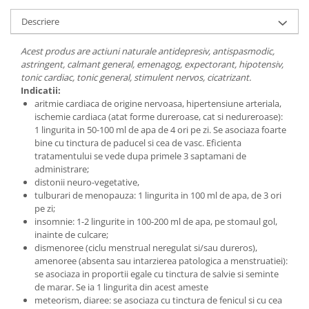
Digestie
Unturi alimentare
Descriere
Imunitate
Sucuri
Memorie
Produse instant
Acest produs are actiuni naturale antidepresiv, antispasmodic,
Somn usor
Lapte
astringent, calmant general, emenagog, expectorant, hipotensiv,
tonic cardiac, tonic general, stimulent nervos, cicatrizant.
Produse sanatate sexuala
Paste
Indicatii:
Snacksuri
Produse pentru Ea
aritmie cardiaca de origine nervoasa, hipertensiune arteriala,
Superalimente
ischemie cardiaca (atat forme dureroase, cat si nedureroase):
Potenta barbati
1 lingurita in 50-100 ml de apa de 4 ori pe zi. Se asociaza foarte
Atelierul de cafea si ceaiuri
Produse pentru sportivi
bine cu tinctura de paducel si cea de vasc. Eficienta
Cafea
tratamentului se vede dupa primele 3 saptamani de
Proteine
administrare;
Ceaiuri simple
Suplimente fitness
distonii neuro-vegetative,
Ceaiuri medicinale compuse
Batoane proteice
tulburari de menopauza: 1 lingurita in 100 ml de apa, de 3 ori
Ceaiuri Maté
pe zi;
Pentru antrenament
insomnie: 1-2 lingurite in 100-200 ml de apa, pe stomaul gol,
Cafea verde
Mama si copilul
inainte de culcare;
Ulei de Cocos
dismenoree (ciclu menstrual neregulat si/sau dureros),
Produse pentru copii
amenoree (absenta sau intarzierea patologica a menstruatiei):
Ulei de cocos de uz alimentar
Sarcina si alaptare
se asociaza in proportii egale cu tinctura de salvie si seminte
Ulei de cocos de uz cosmetic
de marar. Se ia 1 lingurita din acest ameste
meteorism, diaree: se asociaza cu tinctura de fenicul si cu cea
Alte produse din Cocos