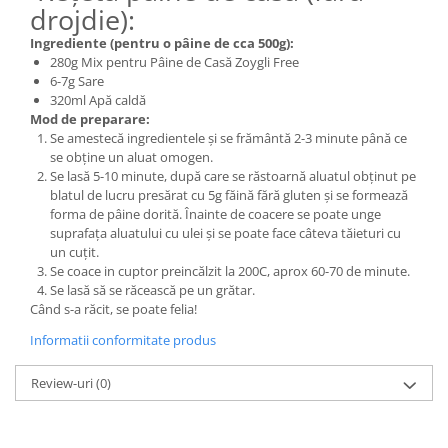
drojdie):
Ingrediente (pentru o pâine de cca 500g):
280g Mix pentru Pâine de Casă Zoygli Free
6-7g Sare
320ml Apă caldă
Mod de preparare:
Se amestecă ingredientele și se frământă 2-3 minute până ce
se obține un aluat omogen.
Se lasă 5-10 minute, după care se răstoarnă aluatul obținut pe
blatul de lucru presărat cu 5g făină fără gluten și se formează
forma de pâine dorită. Înainte de coacere se poate unge
suprafața aluatului cu ulei şi se poate face câteva tăieturi cu
un cuţit.
Se coace in cuptor preincălzit la 200C, aprox 60-70 de minute.
Se lasă să se răcească pe un grătar.
Când s-a răcit, se poate felia!
Informatii conformitate produs
Review-uri
(0)