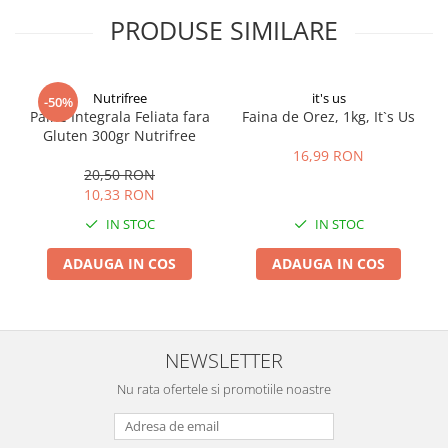
PRODUSE SIMILARE
Nutrifree
it's us
-50%
Paine Integrala Feliata fara
Faina de Orez, 1kg, It`s Us
Gluten 300gr Nutrifree
16,99 RON
20,50 RON
10,33 RON
IN STOC
IN STOC
ADAUGA IN COS
ADAUGA IN COS
NEWSLETTER
Nu rata ofertele si promotiile noastre