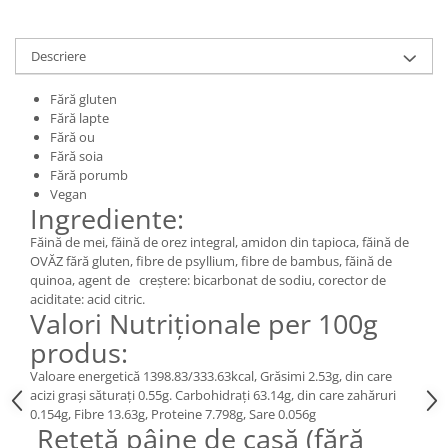
Digestie
Unturi alimentare
Imunitate
Sucuri
Descriere
Memorie
Produse instant
Somn usor
Lapte
Fără gluten
Produse sanatate sexuala
Paste
Fără lapte
Fără ou
Snacksuri
Produse pentru Ea
Fără soia
Superalimente
Potenta barbati
Fără porumb
Atelierul de cafea si ceaiuri
Vegan
Produse pentru sportivi
Ingrediente:
Cafea
Proteine
Făină de mei, făină de orez integral, amidon din tapioca, făină de
Ceaiuri simple
Suplimente fitness
OVĂZ fără gluten, fibre de psyllium, fibre de bambus, făină de
Ceaiuri medicinale compuse
quinoa, agent de creştere: bicarbonat de sodiu, corector de
Batoane proteice
aciditate: acid citric.
Ceaiuri Maté
Pentru antrenament
Valori Nutriţionale per 100g
Cafea verde
Mama si copilul
produs:
Ulei de Cocos
Produse pentru copii
Valoare energetică 1398.83/333.63kcal, Grăsimi 2.53g, din care
Ulei de cocos de uz alimentar
Sarcina si alaptare
acizi graşi săturaţi 0.55g. Carbohidraţi 63.14g, din care zahăruri
Ulei de cocos de uz cosmetic
0.154g, Fibre 13.63g, Proteine 7.798g, Sare 0.056g
Reţetă pâine de casă (fără
Alte produse din Cocos