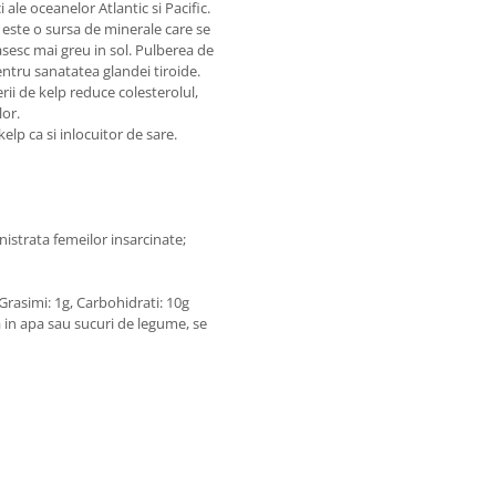
ale oceanelor Atlantic si Pacific.
este o sursa de minerale care se
gasesc mai greu in sol. Pulberea de
entru sanatatea glandei tiroide.
ii de kelp reduce colesterolul,
lor.
lp ca si inlocuitor de sare.
istrata femeilor insarcinate;
 Grasimi: 1g, Carbohidrati: 10g
a in apa sau sucuri de legume, se