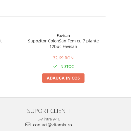
Favisan
t
Supozitor ColonSan Fem cu 7 plante
P
12buc Favisan
32,69 RON
IN STOC
ADAUGA IN COS
SUPORT CLIENTI
L-V intre 9-16
contact@vitamix.ro