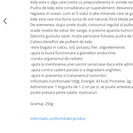
Kelp este o alga care creste cu preponderenta in zonele reci 
Digestie
Unturi alimentare
Pudra de kelp este considerata un superaliment, deoarece 
Imunitate
Sucuri
regasesc in ocean, cum ar fi iodul si alte minerale care se 
Memorie
Produse instant
kelp este ceai mai buna sursa de iod natural, fiind ideala p
De asemenea, dupa unele studii, consumul regulat al pulber
Somn usor
Lapte
scade nivelul de zahar din sange, si previne aparitia tumori
Produse sanatate sexuala
Paste
Datorita gustului sarat, multe persoane folosesc pudra de ke
Cateva beneficii ale pulberii de kelp:
Snacksuri
Produse pentru Ea
-este bogata in calciu, iod, potasiu, fier, oligoelemente;
Superalimente
Potenta barbati
-ajuta la buna functionare a glandelor endocrine;
Atelierul de cafea si ceaiuri
-curata organismul de radiatii;
Produse pentru sportivi
-ajuta la mentinerea unei sarcini sanatoase daca este admin
Cafea
Proteine
-ajuta contra caderii parului si a degradarii unghiilor;
Ceaiuri simple
-ajuta in preventia si tratamentul tumorilor;
Suplimente fitness
Informatii nutritionale/100g: Energie: 43 kcal, Proteine: 2g,
Ceaiuri medicinale compuse
Batoane proteice
Administrare: 1 lingurita de 1-2 ori pe zi, se poate amestec
Ceaiuri Maté
Pentru antrenament
poate presara peste salate, mancaruri.
Cafea verde
Mama si copilul
Gramaj: 250g
Ulei de Cocos
Produse pentru copii
Ulei de cocos de uz alimentar
Sarcina si alaptare
Informatii conformitate produs
Ulei de cocos de uz cosmetic
Alte produse din Cocos