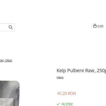
0,00
0gr, Obio
Kelp Pulbere Raw, 250
Obio
41,20 RON
IN STOC