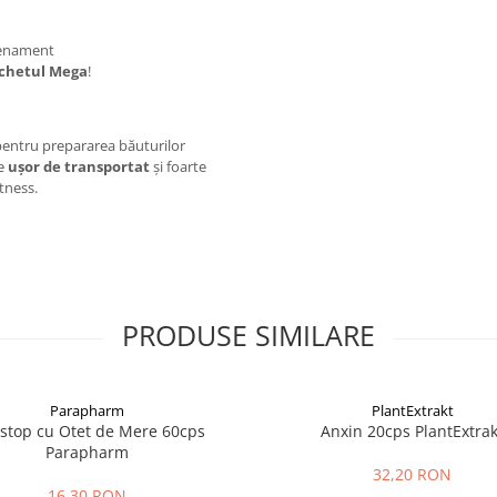
renament
chetul Mega
!
 pentru prepararea băuturilor
te
ușor de transportat
și foarte
itness.
PRODUSE SIMILARE
Parapharm
PlantExtrakt
ostop cu Otet de Mere 60cps
Anxin 20cps PlantExtrak
Parapharm
32,20 RON
16,30 RON