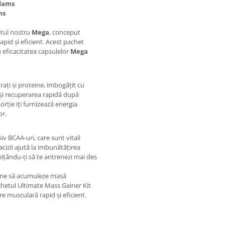
Adams
ms
etul nostru
Mega
, conceput
apid și eficient. Acest pachet
 eficacitatea capsulelor
Mega
ți și proteine, imbogățit cu
 și recuperarea rapidă după
orție iți furnizează energia
or.
iv BCAA-uri, care sunt vitali
cizii ajută la imbunătățirea
ițându-ți să te antrenezi mai des
opune să acumuleze masă
hetul Ultimate Mass Gainer Kit
e musculară rapid și eficient.