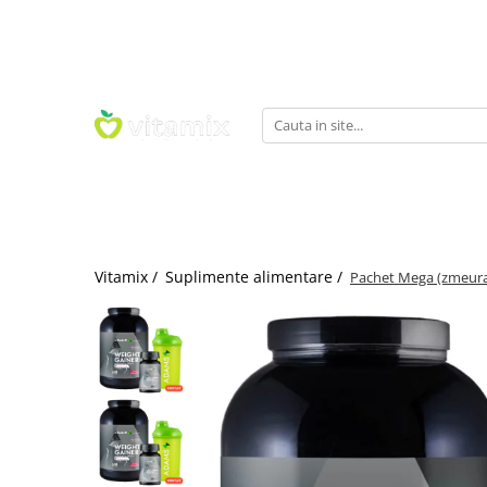
Suplimente alimentare
Alimente
Ingrijire personala
Promotii
Slabire, dieta, frumusete
Insula de mirodenii
Remedii naturale
Promotii Suplimente Alimentare
Alte produse pentru femei
Fructe uscate
Gemoderivate
Promotii Alimente
Ceaiuri de slabit
Condimente
Uleiuri esentiale pentru uz intern
Promotii Ingrijire Personala
Piele, par si unghii
Sare alimentara
Unguente, geluri, solutii
Pastile de slabit
Seminte, nuci
Spray-uri
Vitamine si minerale
Seminte pentru germinat
Tincturi
Vitamix /
Suplimente alimentare /
Pachet Mega (zmeura
Fara gluten
Uleiuri esentiale
Vitamina B
Cosmetice Bio si naturale
Vitamina C
Dulciuri, patiserii fara gluten
Vitamina D
Paste fara gluten
Sampoane si balsamuri
Vitamina E
Paine, faina si mixuri fara gluten
Uleiuri cosmetice
Multivitamine
Cereale si leguminoase fara gluten
Creme cosmetice
Multiminerale
Snacksuri fara gluten
Unturi cosmetice
Vitamina A
Bauturi fara gluten
Ape florale