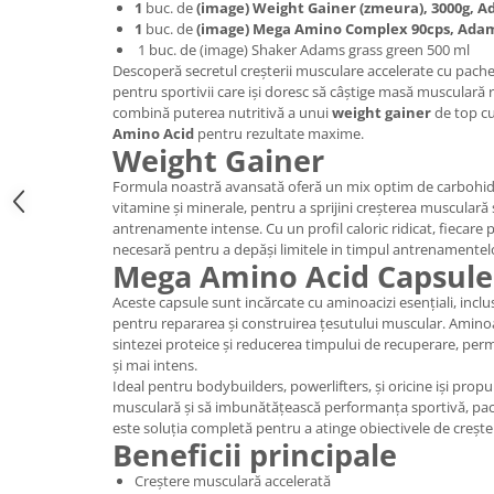
1
buc. de
(image) Weight Gainer (zmeura), 3000g, 
Digestie
Unturi alimentare
1
buc. de
(image) Mega Amino Complex 90cps, Ada
Imunitate
Sucuri
1 buc. de (image) Shaker Adams grass green 500 ml
Memorie
Produse instant
Descoperă secretul creșterii musculare accelerate cu pach
pentru sportivii care iși doresc să câștige masă musculară r
Somn usor
Lapte
combină puterea nutritivă a unui
weight gainer
de top cu
Produse sanatate sexuala
Paste
Amino Acid
pentru rezultate maxime.
Weight Gainer
Snacksuri
Produse pentru Ea
Superalimente
Formula noastră avansată oferă un mix optim de carbohidra
Potenta barbati
vitamine și minerale, pentru a sprijini creșterea musculară
Atelierul de cafea si ceaiuri
Produse pentru sportivi
antrenamente intense. Cu un profil caloric ridicat, fiecare p
Cafea
necesară pentru a depăși limitele in timpul antrenamentel
Proteine
Mega Amino Acid Capsule
Ceaiuri simple
Suplimente fitness
Aceste capsule sunt incărcate cu aminoacizi esențiali, inclus
Ceaiuri medicinale compuse
Batoane proteice
pentru repararea și construirea țesutului muscular. Aminoa
Ceaiuri Maté
Pentru antrenament
sintezei proteice și reducerea timpului de recuperare, perm
Cafea verde
și mai intens.
Mama si copilul
Ideal pentru bodybuilders, powerlifters, și oricine iși pr
Ulei de Cocos
Produse pentru copii
musculară și să imbunătățească performanța sportivă, pac
Ulei de cocos de uz alimentar
este soluția completă pentru a atinge obiectivele de creșter
Sarcina si alaptare
Beneficii principale
Ulei de cocos de uz cosmetic
Creștere musculară accelerată
Alte produse din Cocos