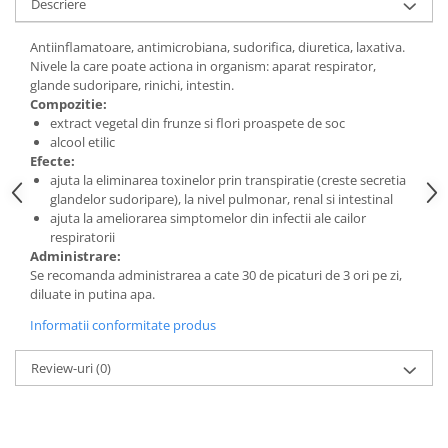
Descriere
Digestie
Unturi alimentare
Imunitate
Sucuri
Antiinflamatoare, antimicrobiana, sudorifica, diuretica, laxativa.
Memorie
Produse instant
Nivele la care poate actiona in organism: aparat respirator,
glande sudoripare, rinichi, intestin.
Somn usor
Lapte
Compozitie:
Produse sanatate sexuala
Paste
extract vegetal din frunze si flori proaspete de soc
Snacksuri
alcool etilic
Produse pentru Ea
Efecte:
Superalimente
Potenta barbati
ajuta la eliminarea toxinelor prin transpiratie (creste secretia
Atelierul de cafea si ceaiuri
Produse pentru sportivi
glandelor sudoripare), la nivel pulmonar, renal si intestinal
ajuta la ameliorarea simptomelor din infectii ale cailor
Cafea
Proteine
respiratorii
Ceaiuri simple
Suplimente fitness
Administrare:
Se recomanda administrarea a cate 30 de picaturi de 3 ori pe zi,
Ceaiuri medicinale compuse
Batoane proteice
diluate in putina apa.
Ceaiuri Maté
Pentru antrenament
Informatii conformitate produs
Cafea verde
Mama si copilul
Ulei de Cocos
Produse pentru copii
Review-uri
(0)
Ulei de cocos de uz alimentar
Sarcina si alaptare
Ulei de cocos de uz cosmetic
Alte produse din Cocos