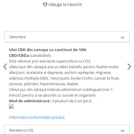
Digestie
Unturi alimentare
Adauga la Favorite
Imunitate
Sucuri
Memorie
Produse instant
Somn usor
Lapte
Produse sanatate sexuala
Paste
Descriere
Snacksuri
Produse pentru Ea
Ulei CBD din canepa cu continut de 10%
Superalimente
Potenta barbati
CBD/CBDa
(canabidiol).
Atelierul de cafea si ceaiuri
Produse pentru sportivi
Este obtinut prin extractie supercritica cu CO2.
Uleiul pur din cânepă are un efect benefic pentru foarte multe
Cafea
Proteine
afecțiuni: anxietate și depresie, autism, epilepsie, migrene,
Ceaiuri simple
Suplimente fitness
scleroza multipla (SM), neuropatii, boala Crohn, cancer la ficat,
Ceaiuri medicinale compuse
stomac, plămâni, hipertensiune, diabet.
Batoane proteice
Uleiul pur din cânepă trebuie administrat sublingual (min 1
Ceaiuri Maté
Pentru antrenament
minut) pentru a se absorbi cu succes in organism.
Cafea verde
Mama si copilul
Mod de administrare:
3 picaturi de 2 ori pe zi.
Ulei de Cocos
Produse pentru copii
Ulei de cocos de uz alimentar
Sarcina si alaptare
Informatii conformitate produs
Ulei de cocos de uz cosmetic
Review-uri
(0)
Alte produse din Cocos