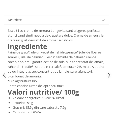
Digestie
Unturi alimentare
Imunitate
Sucuri
Memorie
Produse instant
Descriere
Somn usor
Lapte
Produse sanatate sexuala
Paste
Biscuitii cu crema de zmeura Longevita sunt alegerea perfecta
atunci cand simti nevoia de o gustare dulce. Crema de zmeura le
Snacksuri
Produse pentru Ea
ofera un gust deosebit de aromat si delicios.
Superalimente
Potenta barbati
Ingrediente
Atelierul de cafea si ceaiuri
Produse pentru sportivi
Faina de grau*, uleiuri vegetale nehidrogenate* (ulei de floarea
Cafea
soarelui, ulei de palmier, ulei din seminte de palmier, ulei de
Proteine
cocos, apa, emulgatori: lecitina de soia, suc concentrat de lamaie),
Ceaiuri simple
Suplimente fitness
zahar din trestie*, sirop din cereale*, zmeura* 7%, miere*, pudra
Ceaiuri medicinale compuse
Batoane proteice
de ou integrala, suc concentrat de lamaie, sare, afanatori:
Ceaiuri Maté
bicarbonat de amoniu.
Pentru antrenament
*Din agricultura bio
Cafea verde
Mama si copilul
Poate contine urme de lapte sau nuci!
Ulei de Cocos
Valori nutritive/ 100g
Produse pentru copii
Ulei de cocos de uz alimentar
Valoare energetica: 1679kj/400kcal
Sarcina si alaptare
Proteine: 5.0g
Ulei de cocos de uz cosmetic
Grasimi: 15.5g din care saturate 7.2g
Alte produse din Cocos
Carbohidrati: 60.0g