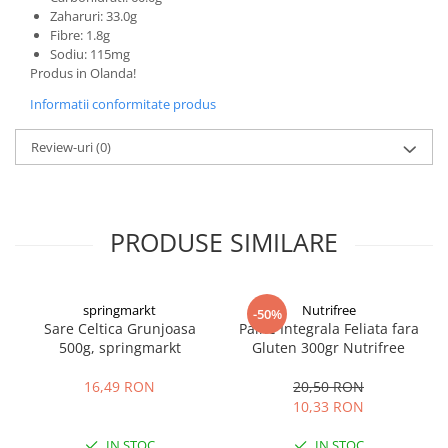
Zaharuri: 33.0g
Fibre: 1.8g
Sodiu: 115mg
Produs in Olanda!
Informatii conformitate produs
Review-uri
(0)
PRODUSE SIMILARE
springmarkt
Nutrifree
-50%
Sare Celtica Grunjoasa
Paine Integrala Feliata fara
500g, springmarkt
Gluten 300gr Nutrifree
16,49 RON
20,50 RON
10,33 RON
IN STOC
IN STOC