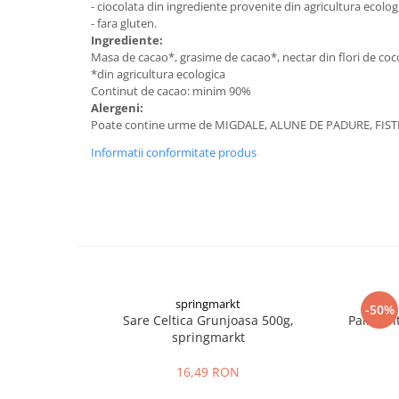
- ciocolata din ingrediente provenite din agricultura ecolog
Digestie
Unturi alimentare
- fara gluten.
Imunitate
Sucuri
Ingrediente:
Memorie
Produse instant
Masa de cacao*, grasime de cacao*, nectar din flori de co
*din agricultura ecologica
Somn usor
Lapte
Continut de cacao: minim 90%
Produse sanatate sexuala
Paste
Alergeni:
Poate contine urme de MIGDALE, ALUNE DE PADURE, FISTI
Snacksuri
Produse pentru Ea
Superalimente
Informatii conformitate produs
Potenta barbati
Atelierul de cafea si ceaiuri
Produse pentru sportivi
Cafea
Proteine
Ceaiuri simple
Suplimente fitness
Ceaiuri medicinale compuse
Batoane proteice
Ceaiuri Maté
Pentru antrenament
Cafea verde
Mama si copilul
springmarkt
-50%
Ulei de Cocos
Sare Celtica Grunjoasa 500g,
Paine In
Produse pentru copii
springmarkt
Ulei de cocos de uz alimentar
Sarcina si alaptare
Ulei de cocos de uz cosmetic
16,49 RON
Alte produse din Cocos