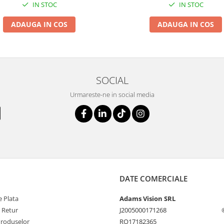
IN STOC
IN STOC
ADAUGA IN COS
ADAUGA IN COS
SOCIAL
Urmareste-ne in social media
DATE COMERCIALE
 Plata
Adams Vision SRL
e Retur
J2005000171268
Produselor
RO17182365