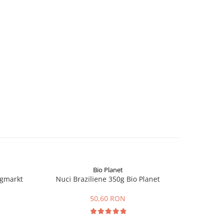
Bio Planet
ngmarkt
Nuci Braziliene 350g Bio Planet
Fai
50,60 RON