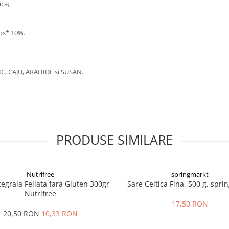
ica;
cos* 10%.
C, CAJU, ARAHIDE si SUSAN.
PRODUSE SIMILARE
Nutrifree
springmarkt
tegrala Feliata fara Gluten 300gr
Sare Celtica Fina, 500 g, spri
Nutrifree
17,50 RON
20,50 RON
10,33 RON