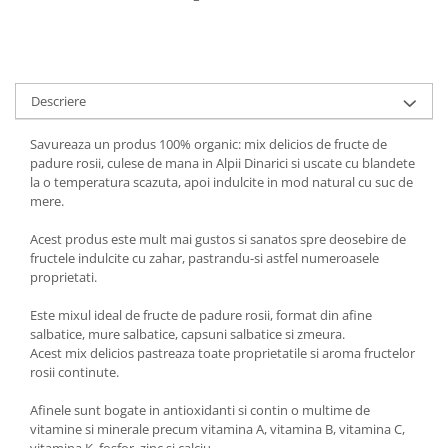
Digestie
Unturi alimentare
Imunitate
Sucuri
Memorie
Produse instant
Somn usor
Lapte
Descriere
Produse sanatate sexuala
Paste
Snacksuri
Savureaza un produs 100% organic: mix delicios de fructe de
Produse pentru Ea
padure rosii, culese de mana in Alpii Dinarici si uscate cu blandete
Superalimente
Potenta barbati
la o temperatura scazuta, apoi indulcite in mod natural cu suc de
Atelierul de cafea si ceaiuri
Produse pentru sportivi
mere.
Cafea
Proteine
Acest produs este mult mai gustos si sanatos spre deosebire de
Ceaiuri simple
Suplimente fitness
fructele indulcite cu zahar, pastrandu-si astfel numeroasele
Ceaiuri medicinale compuse
proprietati.
Batoane proteice
Ceaiuri Maté
Pentru antrenament
Este mixul ideal de fructe de padure rosii, format din afine
Cafea verde
Mama si copilul
salbatice, mure salbatice, capsuni salbatice si zmeura.
Acest mix delicios pastreaza toate proprietatile si aroma fructelor
Ulei de Cocos
Produse pentru copii
rosii continute.
Ulei de cocos de uz alimentar
Sarcina si alaptare
Afinele sunt bogate in antioxidanti si contin o multime de
Ulei de cocos de uz cosmetic
vitamine si minerale precum vitamina A, vitamina B, vitamina C,
Alte produse din Cocos