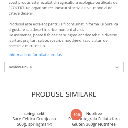
acest produs este rezultat din agricultura ecologica certificata de
ECOCERT, un organism recunoscut si activ la nivel mondial de
cateva decenii.
Produsul este excelent pentru a fi consumat in forma lui pura, ca
si gustare sau desert in orice moment al zilei.
De asemenea, poate fi folosit ca si ingredient deosebit in diverse
iaurturi, prajituri, salate, sosuri, smoothie-uri sau alaturi de
cereale la micul dejun.
Informatii conformitate produs
Review-uri
(0)
PRODUSE SIMILARE
springmarkt
Nutrifree
-50%
Sare Celtica Grunjoasa
Paine Integrala Feliata fara
500g, springmarkt
Gluten 300gr Nutrifree