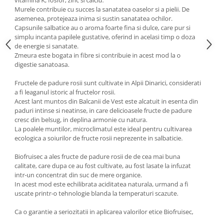
vitamina K, fosfor, zinc si calciu.
Murele contribuie cu succes la sanatatea oaselor si a pielii. De
asemenea, protejeaza inima si sustin sanatatea ochilor.
Capsunile salbatice au o aroma foarte fina si dulce, care pur si
simplu incanta papilele gustative, oferind in acelasi timp o doza
de energie si sanatate.
Zmeura este bogata in fibre si contribuie in acest mod la o
digestie sanatoasa.
Fructele de padure rosii sunt cultivate in Alpii Dinarici, considerati
a fi leaganul istoric al fructelor rosii.
Acest lant muntos din Balcanii de Vest este alcatuit in esenta din
paduri intinse si neatinse, in care delicioasele fructe de padure
cresc din belsug, in deplina armonie cu natura.
La poalele muntilor, microclimatul este ideal pentru cultivarea
ecologica a soiurilor de fructe rosii neprezente in salbaticie.
Biofruisec a ales fructe de padure rosii de de cea mai buna
calitate, care dupa ce au fost cultivate, au fost lasate la infuzat
intr-un concentrat din suc de mere organice.
In acest mod este echilibrata aciditatea naturala, urmand a fi
uscate printr-o tehnologie blanda la temperaturi scazute.
Ca o garantie a seriozitatii in aplicarea valorilor etice Biofruisec,